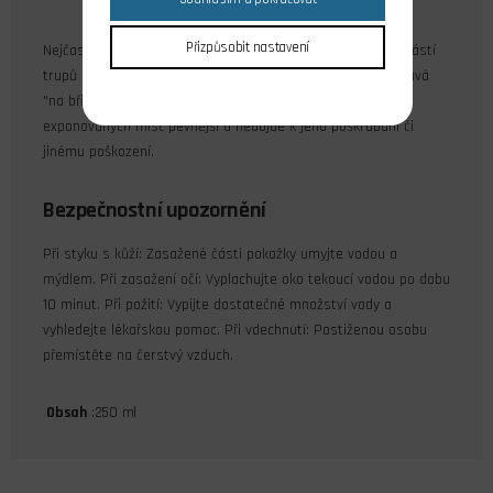
Přizpůsobit nastavení
Nejčastější využití najde přípravek pro zpevnění spodních částí
trupů a konců křídel EPP/EPS modelů, se kterými se přistává
"na břicho" - bez podvozku. Díky přípravku bude povrch
exponovaných míst pevnější a nedojde k jeho poškrábání či
jinému poškození.
Bezpečnostní upozornění
Při styku s kůží: Zasažené části pokožky umyjte vodou a
mýdlem. Při zasažení očí: Vyplachujte oko tekoucí vodou po dobu
10 minut. Při požití: Vypijte dostatečné množství vody a
vyhledejte lékařskou pomoc. Při vdechnutí: Postiženou osobu
přemístěte na čerstvý vzduch.
Obsah
:250 ml