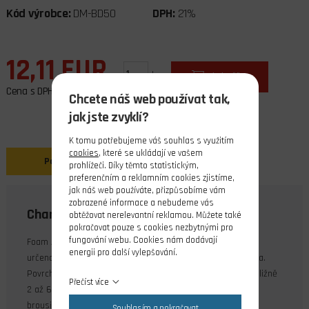
Kód výrobce:
DM-BD50
DPH:
21%
12,11 EUR
ks
do košíku
Cena s DPH
Chcete náš web používat tak,
jak jste zvyklí?
K tomu potřebujeme váš souhlas s využitím
cookies
, které se ukládají ve vašem
Popis
prohlížeči. Díky těmto statistickým,
preferenčním a reklamním cookies zjistíme,
jak náš web používáte, přizpůsobíme vám
zobrazené informace a nebudeme vás
Charakteristika
obtěžovat nerelevantní reklamou. Můžete také
pokračovat pouze s cookies nezbytnými pro
fungování webu. Cookies nám dodávají
Foam Armour je hustá vodou ředitelná pryskyřice, která je
energii pro další vylepšování.
určena pro zpevnění povrchu EPP, EPS, depronu nebo dřeva.
Povrch bude odolnější vůči poškrábání. Doba tuhnutí je přibližně
Přečíst více
2 až 6 hodin. Po vytvrzení je povrch vodovzdorný a snadno
brousitelný. Výtěžnost cca 1 m².
Souhlasím a pokračovat