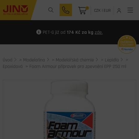
0
CZK
|
EUR
PET-G již od
174 Kč za kg
zde.
Úvod
>
Modelařina
>
Modelářská chemie
>
Lepidla
>
Epoxidová
> Foam Armour přípravek pro zpevnění EPP 250 ml