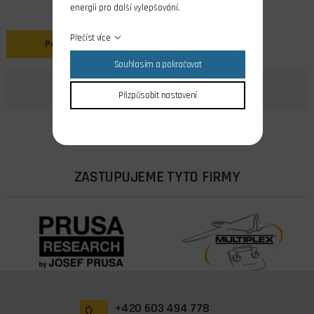
energii pro další vylepšování.
Přečíst více
Popis
Souhlasím a pokračovat
Přizpůsobit nastavení
ZASTUPUJEME TYTO FIRMY
+420 603 494 778