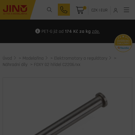
0
CZK
|
EUR
PET-G již od
174 Kč za kg
zde.
Úvod
>
Modelařina
>
Elektromotory a regulátory
>
Náhradní díly
> FOXY G2 hřídel C2206/xx