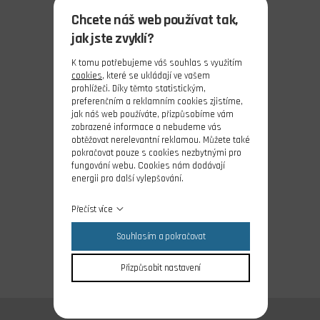
Chcete náš web používat tak,
jak jste zvyklí?
K tomu potřebujeme váš souhlas s využitím
cookies
, které se ukládají ve vašem
prohlížeči. Díky těmto statistickým,
preferenčním a reklamním cookies zjistíme,
jak náš web používáte, přizpůsobíme vám
zobrazené informace a nebudeme vás
obtěžovat nerelevantní reklamou. Můžete také
pokračovat pouze s cookies nezbytnými pro
fungování webu. Cookies nám dodávají
energii pro další vylepšování.
Přečíst více
Souhlasím a pokračovat
Přizpůsobit nastavení