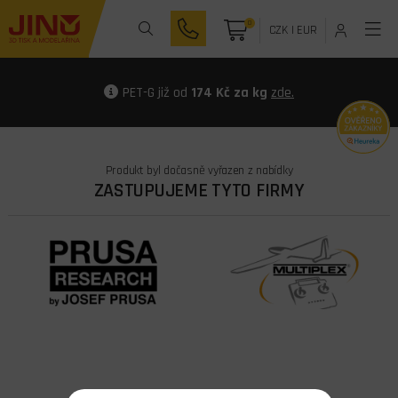
0
CZK
|
EUR
PET-G již od
174 Kč za kg
zde.
Produkt byl dočasně vyřazen z nabídky
ZASTUPUJEME TYTO FIRMY