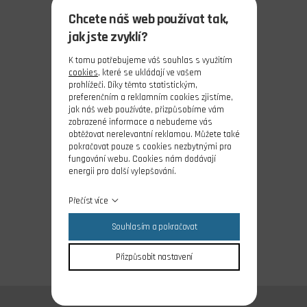
Chcete náš web používat tak,
jak jste zvyklí?
K tomu potřebujeme váš souhlas s využitím
cookies
, které se ukládají ve vašem
prohlížeči. Díky těmto statistickým,
preferenčním a reklamním cookies zjistíme,
jak náš web používáte, přizpůsobíme vám
zobrazené informace a nebudeme vás
obtěžovat nerelevantní reklamou. Můžete také
pokračovat pouze s cookies nezbytnými pro
fungování webu. Cookies nám dodávají
energii pro další vylepšování.
Přečíst více
Souhlasím a pokračovat
Přizpůsobit nastavení