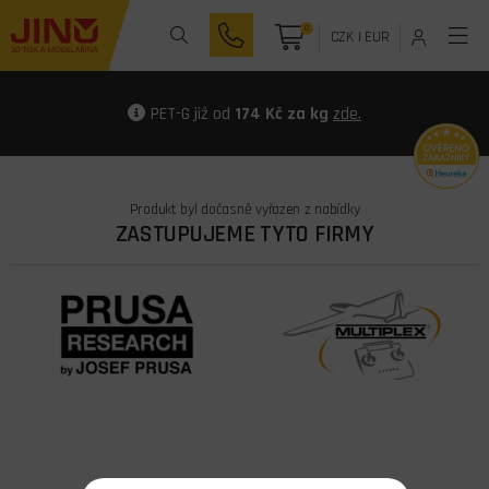
0
CZK
|
EUR
PET-G již od
174 Kč za kg
zde.
Produkt byl dočasně vyřazen z nabídky
ZASTUPUJEME TYTO FIRMY