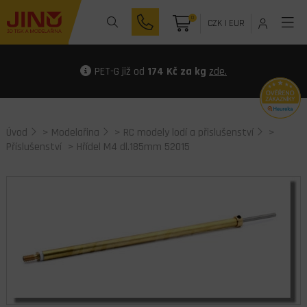
0
CZK
|
EUR
PET-G již od
174 Kč za kg
zde.
Úvod
>
Modelařina
>
RC modely lodí a přislušenství
>
Příslušenství
> Hřídel M4 dl.185mm 52015