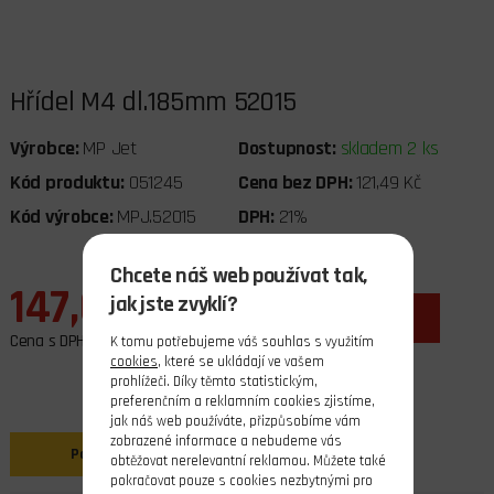
Hřídel M4 dl.185mm 52015
Výrobce:
MP Jet
Dostupnost:
skladem 2 ks
Kód produktu:
051245
Cena bez DPH:
121,49 Kč
Kód výrobce:
MPJ.52015
DPH:
21%
Chcete náš web používat tak,
147,00 Kč
jak jste zvyklí?
ks
do košíku
Cena s DPH
K tomu potřebujeme váš souhlas s využitím
cookies
, které se ukládají ve vašem
prohlížeči. Díky těmto statistickým,
preferenčním a reklamním cookies zjistíme,
jak náš web používáte, přizpůsobíme vám
zobrazené informace a nebudeme vás
Popis
obtěžovat nerelevantní reklamou. Můžete také
pokračovat pouze s cookies nezbytnými pro