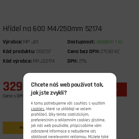
Hřídel na 600 M4/250mm 52174
Výrobce:
MP Jet
Dostupnost:
skladem 1 ks
Kód produktu:
051237
Cena bez DPH:
271,90 Kč
Kód výrobce:
MPJ.52174
DPH:
21%
329,00 Kč
Chcete náš web používat tak,
ks
do košíku
jak jste zvyklí?
Cena s DPH
K tomu potřebujeme váš souhlas s využitím
cookies
, které se ukládají ve vašem
prohlížeči. Díky těmto statistickým,
preferenčním a reklamním cookies zjistíme,
jak náš web používáte, přizpůsobíme vám
Popis
zobrazené informace a nebudeme vás
obtěžovat nerelevantní reklamou. Můžete také