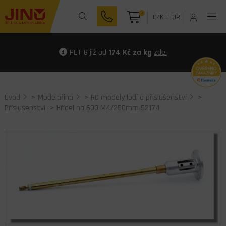
0
CZK
|
EUR
PET-G již od
174 Kč za kg
zde.
Úvod
>
Modelařina
>
RC modely lodí a přislušenství
>
Příslušenství
> Hřídel na 600 M4/250mm 52174