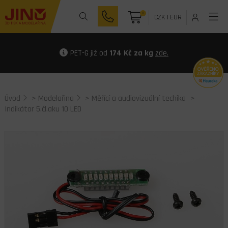
0
CZK
|
EUR
PET-G již od
174 Kč za kg
zde.
Úvod
>
Modelařina
>
Měřící a audiovizuální techika
>
Indikátor 5.čl.aku 10 LED