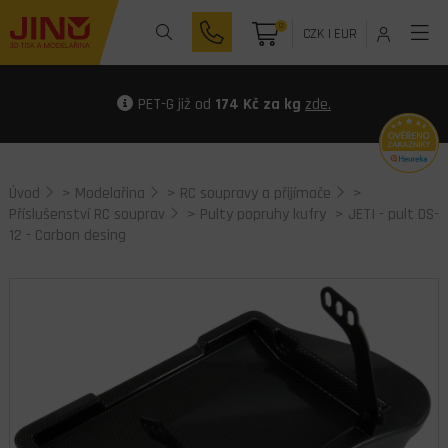
0
CZK
|
EUR
PET-G již od
174 Kč za kg
zde.
Úvod
>
Modelařina
>
RC soupravy a přijímače
>
Příslušenství RC souprav
>
Pulty popruhy kufry
> JETI - pult DS-
12 - Carbon desing