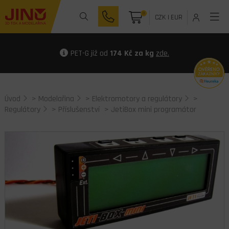
0
CZK
|
EUR
PET-G již od
174 Kč za kg
zde.
Úvod
>
Modelařina
>
Elektromotory a regulátory
>
Regulátory
>
Příslušenství
> JetiBox mini programátor