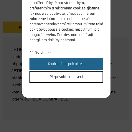
prohlížeči. Díky těmto statistickým,
preferenčním a reklamním cookies zjistíme,
jak náš web používáte, přizpůsobíme vám
zobrazené informace a nebudeme vás
obtěžovat nerelevantní reklamou. Můžete také
Popis
pokračovat pouze s cookies nezbytnými pro
fungování webu. Cookies nám dodávají
energii pro další vylepšování.
JETIBOX mini je zobrazovací jednotka určená pro
Přečíst více
sledování hodnot popř. nastavování parametrů
připojených zařízení. Díky svým malým rozměrům lze
Souhlasím a pokračovat
JETIBOX mini jednoduše upevnit k vysílači a jeho
Přizpůsobit nastavení
přehledný podsvětlený displej nabízí skvělou čitelnost za
jakéhokoliv počasí. Veškerá zařízení schopná
komunikovat s terminálem JETIBOX mini jsou označená
logem JETIBOX COMPATIBLE.