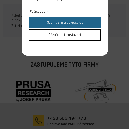
Přečíst více
Kabel JR kroucený třížilový se PVC izolací cena je uvedena za 1m.
Průřez kabelu: 3x0,25 mm2
Souhlasím a pokračovat
Zatížitelnost: max. 5A
Přizpůsobit nastavení
ZASTUPUJEME TYTO FIRMY
+420 603 494 778
Doprava nad 2500 Kč zdarma