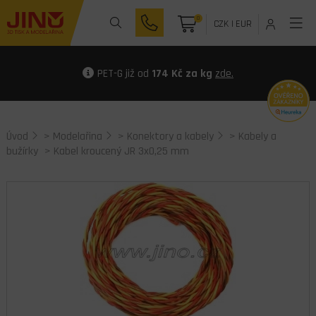
0
CZK
|
EUR
PET-G již od
174 Kč za kg
zde.
Úvod
>
Modelařina
>
Konektory a kabely
>
Kabely a
bužírky
> Kabel kroucený JR 3x0,25 mm