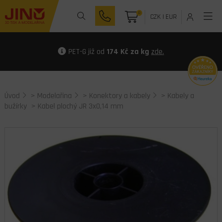
0
CZK
|
EUR
PET-G již od
174 Kč za kg
zde.
Úvod
>
Modelařina
>
Konektory a kabely
>
Kabely a
bužírky
> Kabel plochý JR 3x0,14 mm