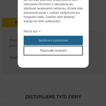
zobrazené informace a nebudeme vás
obtěžovat nerelevantní reklamou. Můžete také
pokračovat pouze s cookies nezbytnými pro
fungování webu. Cookies nám dodávají
energii pro další vylepšování.
Popis
Přečíst více
Slouží jako ochranná izolace kabelů proti mechanickému
Souhlasím a pokračovat
poškození.
Přizpůsobit nastavení
Obsah balení: 4 ks
ZASTUPUJEME TYTO FIRMY