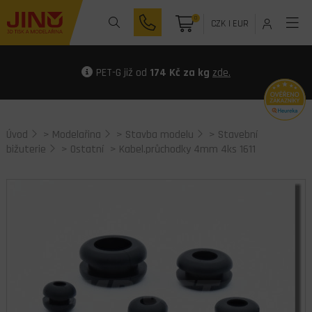
0
CZK
|
EUR
PET-G již od
174 Kč za kg
zde.
Úvod
>
Modelařina
>
Stavba modelu
>
Stavební
bižuterie
>
Ostatní
> Kabel.průchodky 4mm 4ks 1611