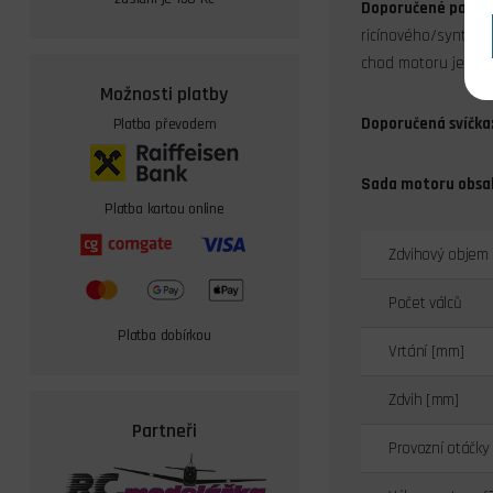
Doporučené palivo
ricínového/synteti
chod motoru je poté
Možnosti platby
Doporučená svíčka
Platba převodem
Sada motoru obsa
Platba kartou online
Zdvihový objem 
Počet válců
Platba dobírkou
Vrtání [mm]
Zdvih [mm]
Partneři
Provozní otáčky 