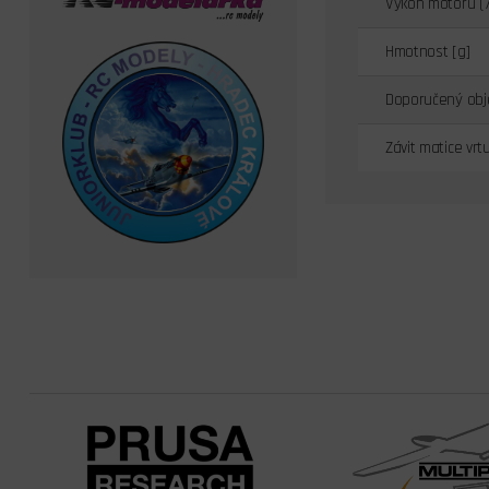
Výkon motoru (
Hmotnost [g]
Doporučený obj
Závit matice vrt