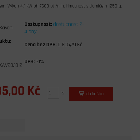
em. Výkon 4,1 kW při 7600 ot./min. Hmotnost s tlumičem 1250 g.
Dostupnost:
dostupnost 2-
Kavan
4 dny
uktu:
Cena bez DPH:
6 805,79 Kč
DPH:
21%
KAV28.1012
35,00 Kč
ks
do košíku