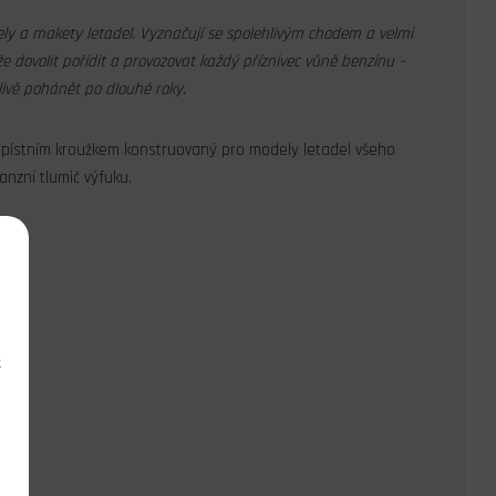
ely a makety letadel. Vyznačují se spolehlivým chodem a velmi
 dovolit pořídit a provozovat každý příznivec vůně benzínu –
ivě pohánět po dlouhé roky.
s pístním kroužkem konstruovaný pro modely letadel všeho
nzní tlumič výfuku.
k