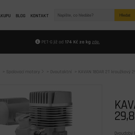
ÁKUPU
BLOG
KONTAKT
Hledat
PET-G již od
174 Kč za kg
zde.
>
Spalovací motory
>
Dvoutaktní
> KAVAN 180AR 2T kroužkový 2
KAV
29,
Dvoudobý l