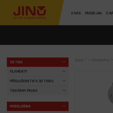
O NÁS
PRODEJNA
O N
Úvod
>
Modelařina
3D TISK
FILAMENTY
PŘÍSLUŠENSTVÍ K 3D TISKU
TISKÁRNY PRUSA
MODELAŘINA