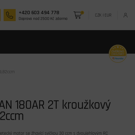
+420 603 494 778
0
CZK
|
EUR
Doprava nad 2500 Kč zdarma
9,82ccm
AN 180AR 2T kroužkový
82ccm
etecký motor se žhavící svíčkou 30 ccm s dvoujehlovým RC