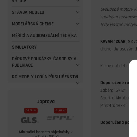
VRTULE
Dvoudobé motory KAV
STAVBA MODELU
snadným nastavování
MODELÁŘSKÁ CHEMIE
tedy vlastně metylu
MĚŘÍCÍ A AUDIOVIZUÁLNÍ TECHIKA
KAVAN 120AR
je dv
SIMULÁTORY
druhu. Je osazen d
DÁRKOVÉ POUKÁZKY, ČASOPISY A
PUBLIKACE
Kliková hřídel má zá
RC MODELY LODÍ A PŘISLUŠENSTVÍ
Doporučené rozměr
Záběh: 16×12"
Sport a Akrobat: 16
Doprava
Maketa: 18×8”
Od 59 Kč
Od 69 Kč
Doporučená palivo
Minimální hodnota objednávky k
zaslání je 150 Kč