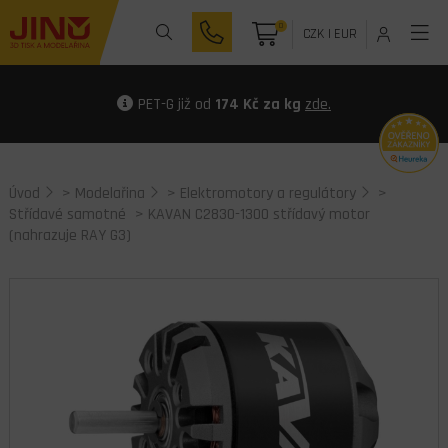
0
CZK
|
EUR
PET-G již od
174 Kč za kg
zde.
Úvod
>
Modelařina
>
Elektromotory a regulátory
>
Střídavé samotné
> KAVAN C2830-1300 střídavý motor
(nahrazuje RAY G3)