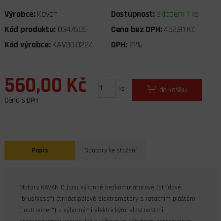
Výrobce:
Kavan
Dostupnost:
skladem 1 ks
Kód produktu:
0347606
Cena bez DPH:
462,81 Kč
Kód výrobce:
KAV30.0224
DPH:
21%
560,00 Kč
ks
do košíku
Cena s DPH
Popis
Soubory ke stažení
Motory KAVAN C jsou výkonné bezkomutátorové (střídavé,
"brushless") čtrnáctipólové elektromotory s rotačním pláštěm
("outrunner") s výbornými elektrickými vlastnostmi,