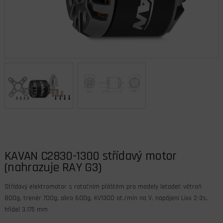
KAVAN C2830-1300 střídavý motor
(nahrazuje RAY G3)
Střídavý elektromotor s rotačním pláštěm pro modely letadel: větroň
800g, trenér 700g, akro 600g, KV1300 ot./min na V, napájení Lixx 2-3s,
hřídel 3.175 mm