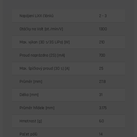
Napájení LiXX článků
2 - 3
Otáčky na Volt [ot./min/V]
1300
Max. výkon (30 s/3S LiPo) [W]
210
Proud naprázdno (2S) [mA]
700
Max. špičkový proud (30 s) [A]
25
Průměr [mm]
27.8
Délka [mm]
31
Průměr hřídele [mm]
3.175
Hmotnost [g]
60
Počet pólů
14