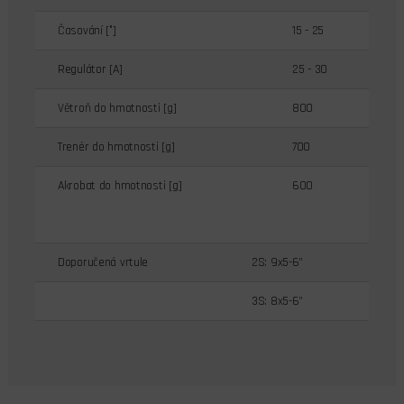
Časování [°]
15 - 25
Regulátor [A]
25 - 30
Větroň do hmotnosti [g]
800
Trenér do hmotnosti [g]
700
Akrobat do hmotnosti [g]
600
Doporučená vrtule
2S: 9x5-6”
3S: 8x5-6”