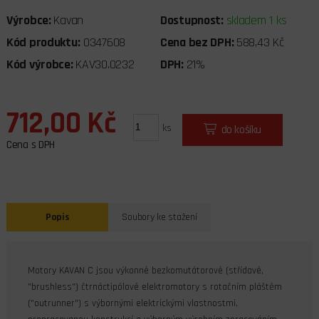
Výrobce:
Kavan
Dostupnost:
skladem 1 ks
Kód produktu:
0347608
Cena bez DPH:
588,43 Kč
Kód výrobce:
KAV30.0232
DPH:
21%
712,00 Kč
ks
do košíku
Cena s DPH
Popis
Soubory ke stažení
Motory KAVAN C jsou výkonné bezkomutátorové (střídavé,
"brushless") čtrnáctipólové elektromotory s rotačním pláštěm
("outrunner") s výbornými elektrickými vlastnostmi,