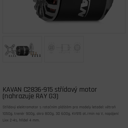
KAVAN C2836-915 střídavý motor
(nahrazuje RAY G3)
Střídavý elektromotor s rotačním pláštěm pro modely letadel: větroň
1050g, trenér 900g, akro 800g, 3D 600g, KV915 ot./min na V, napájení
Lixx 2-4s, hřídel 4 mm.