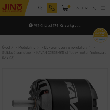
0
CZK
|
EUR
PET-G již od
174 Kč za kg
zde.
Úvod
>
Modelařina
>
Elektromotory a regulátory
>
Střídavé samotné
> KAVAN C2836-915 střídavý motor (nahrazuje
RAY G3)