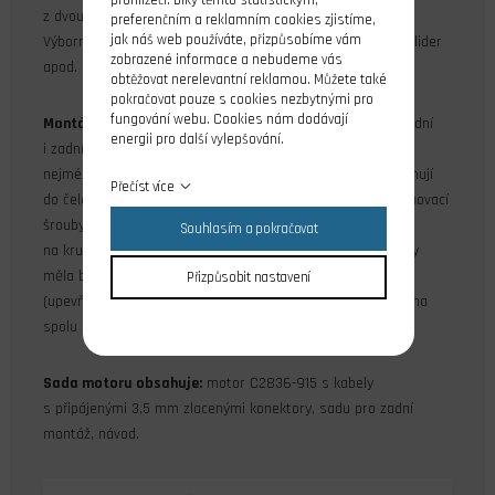
prohlížeči. Díky těmto statistickým,
z dvoučlánkového až čtyřčlánkového akumulátoru Li-poly.
preferenčním a reklamním cookies zjistíme,
jak náš web používáte, přizpůsobíme vám
Výborně se hodí pro modely velikosti jako Multiplex Easy Glider
zobrazené informace a nebudeme vás
apod.
obtěžovat nerelevantní reklamou. Můžete také
pokračovat pouze s cookies nezbytnými pro
fungování webu. Cookies nám dodávají
Montáž motoru:
KAVAN C2836-915 je konstruován pro přední
energii pro další vylepšování.
i zadní montáž. Při přední montáži za čelo motoru použijte
nejméně dva (protilehlé), nebo čtyři šrouby M3, které zasahují
Přečíst více
do čela motoru v rozmezí 3 - 4 mm. Páry otvorů pro upevňovací
šrouby v čele motoru jsou rozmístěny pravidelně o 180°
Souhlasím a pokračovat
na kružnicích o průměru 16 a 19 mm. Motorová přepážka by
měla být z 3 mm letecké překližky. Sada pro zadní montáž
Přizpůsobit nastavení
(upevňovací kříž, unašeč vrtule pro zadní motáž) je dodávána
spolu s motorem.
Sada motoru obsahuje:
motor C2836-915 s kabely
s připájenými 3,5 mm zlacenými konektory, sadu pro zadní
montáž, návod.