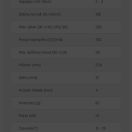
Napájení LiXX článků
2 - 4
Otáčky na Volt [ot./min/V]
915
Max. výkon (30 s/4S LiPo) [W]
220
Proud naprázdno (2S) [mA]
700
Max. špičkový proud (30 s) [A]
20
Průměr [mm]
27.8
Délka [mm]
37
Průměr hřídele [mm]
4
Hmotnost [g]
67
Počet pólů
14
Časování [°]
15 - 25