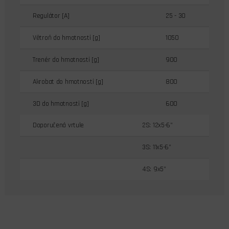
Regulátor [A]
25 - 30
Větroň do hmotnosti [g]
1050
Trenér do hmotnosti [g]
900
Akrobat do hmotnosti [g]
800
3D do hmotnosti [g]
600
Doporučená vrtule
2S: 12x5-6”
3S: 11x5-6”
4S: 9x5”