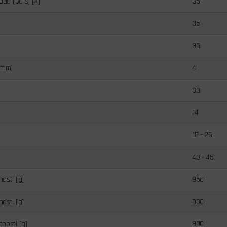
oud (30 s) [A]
35
35
30
[mm]
4
80
14
15 - 25
40 - 45
osti [g]
950
osti [g]
900
nosti [g]
800