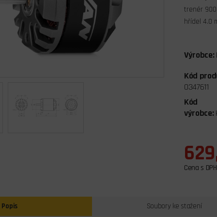
trenér 900
hřídel 4.0
Výrobce:
Kód prod
0347611
Kód
výrobce:
629
Cena s DPH
Popis
Soubory ke stažení