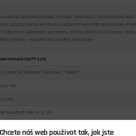
u výkonné bezkomutátorové (střídavé, "brushless") čtrnáctipólové elekt
nostmi, propracovanou konstrukcí a výborným výrobním zpracováním. Před
 s výbornými výkonovými parametry, dobrou účinností a příznivou ceno
 velkém průměru i stoupání bez potřeby převodovky.
vání motorů: CxxYY-zzzz
or s rotačním pláštěm ("outrunner", "oběžka")
toru v mm
ru v mm
ček na volt (ot./min na V), „KV“
e střídavý motor učený pro pohon menších modelů s letovou hmotností
Chcete náš web používat tak, jak jste