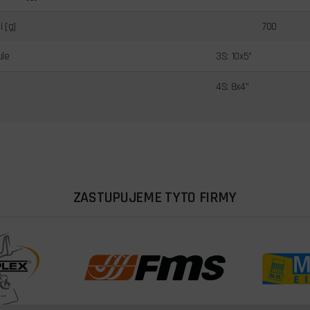
 [g]
700
ule
3S: 10x5”
4S: 8x4”
ZASTUPUJEME TYTO FIRMY