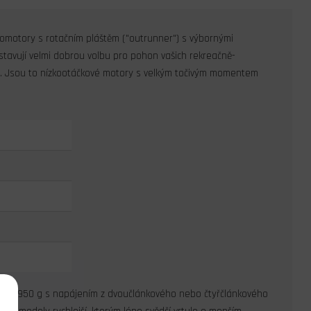
romotory s rotačním pláštěm ("outrunner") s výbornými
stavují velmi dobrou volbu pro pohon vašich rekreačně-
u. Jsou to nízkootáčkové motory s velkým točivým momentem
 do 950 g s napájením z dvoučlánkového nebo čtyřčlánkového