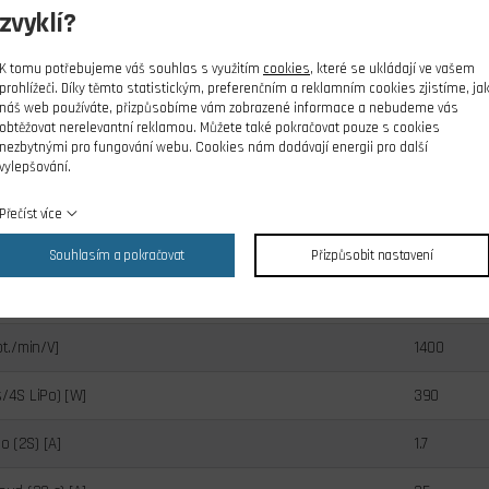
. Výborně se hodí pro modely velikosti jako Easy Glider apod. - spíše ale
zvyklí?
očtem otáček.
K tomu potřebujeme váš souhlas s využitím
cookies
, které se ukládají ve vašem
VAN C3530-1400 je konstruován pro přední i zadní montáž. Při přední mo
prohlížeči. Díky těmto statistickým, preferenčním a reklamním cookies zjistíme, ja
náš web používáte, přizpůsobíme vám zobrazené informace a nebudeme vás
eré zasahují do čela motoru v rozmezí 4-5 mm. Páry otvorů pro upevňovac
obtěžovat nerelevantní reklamou. Můžete také pokračovat pouze s cookies
ůměru 25 a 19 mm. Motorová přepážka by měla být z 3-4 mm letecké překli
nezbytnými pro fungování webu. Cookies nám dodávají energii pro další
vylepšování.
dávána spolu s motorem.
Přečíst více
huje:
motor C3530-1400 s kabely s připájenými 3,5 mm zlacenými konekt
Souhlasím a pokračovat
Přizpůsobit nastavení
lánků
2 - 4
ot./min/V]
1400
s/4S LiPo) [W]
390
 (2S) [A]
1.7