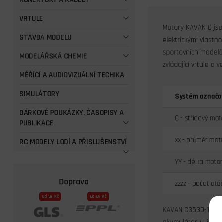
VRTULE
Motory KAVAN C jso
STAVBA MODELU
elektrickými vlast
sportovních modelů
MODELÁŘSKÁ CHEMIE
zvládající vrtule o
MĚŘÍCÍ A AUDIOVIZUÁLNÍ TECHIKA
SIMULÁTORY
Systém označo
DÁRKOVÉ POUKÁZKY, ČASOPISY A
C - střídavý mot
PUBLIKACE
xx - průměr mo
RC MODELY LODÍ A PŘISLUŠENSTVÍ
YY - délka moto
Doprava
zzzz - počet otá
Od 59 Kč
Od 69 Kč
KAVAN C3530-1400 j