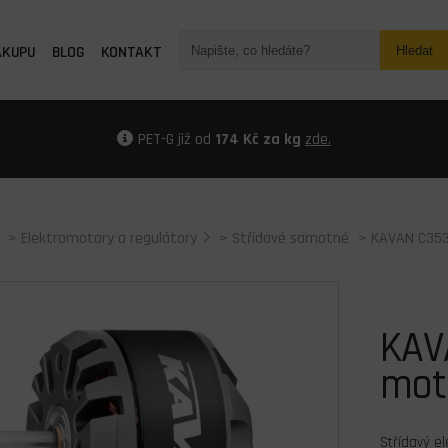
ÁKUPU
BLOG
KONTAKT
Hledat
PET-G již od
174 Kč za kg
zde.
>
Elektromotory a regulátory
>
Střídavé samotné
> KAVAN C353
KAV
mot
Střídavý e