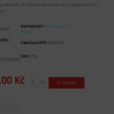
g, akro 800g, 3D 700g, KV1400 ot./min na V, napájení Lixx 2-4s,
 mm.
Dostupnost:
dostupnost 2-
Kavan
4 dny
uktu:
Cena bez DPH:
519,83 Kč
DPH:
21%
KAV30.0244
,00 Kč
ks
do košíku