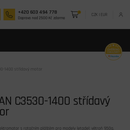
+420 603 494 778
0
CZK
|
EUR
Doprava nad 2500 Kč zdarma
0-1400 střídavý motor
AN C3530-1400 střídavý
or
lektromotor s rotačním pláštěm pro modely letadel: větroň 950g,