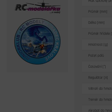
Max. špičkový pr
Průměr [mm]
Délka [mm]
Průměr hřídele 
Hmotnost [g]
Počet pólů
Časování [°]
Regulátor [A]
Větroň do hmotn
Trenér do hmotn
Akrobat do hmot