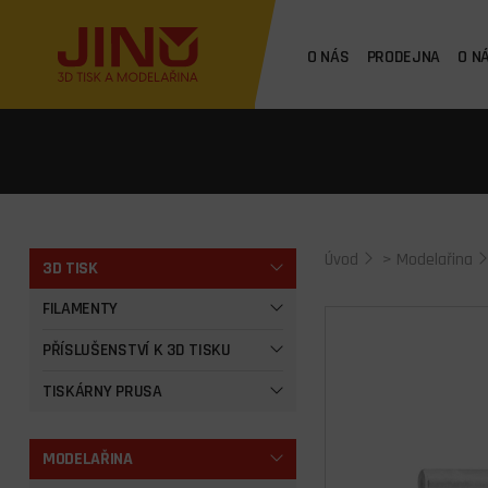
O NÁS
PRODEJNA
O N
Úvod
>
Modelařina
3D TISK
FILAMENTY
PŘÍSLUŠENSTVÍ K 3D TISKU
TISKÁRNY PRUSA
MODELAŘINA