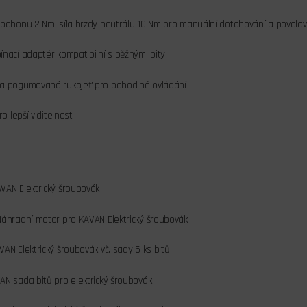
pohonu 2 Nm, síla brzdy neutrálu 10 Nm pro manuální dotahování a povolov
nací adaptér kompatibilní s běžnými bity
a pogumovaná rukojeť pro pohodlné ovládání
o lepší viditelnost
VAN Elektrický šroubovák
Náhradní motor pro KAVAN Elektrický šroubovák
VAN Elektrický šroubovák vč. sady 5 ks bitů
AN sada bitů pro elektrický šroubovák