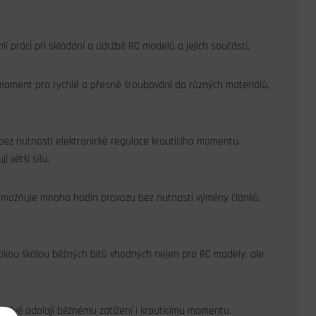
í práci při skládání a údržbě RC modelů a jejich součástí.
ý moment pro rychlé a přesné šroubování do různých materiálů,
bez nutnosti elektronické regulace krouticího momentu.
 větší sílu.
 umožňuje mnoho hodin provozu bez nutnosti výměny článků.
okou škálou běžných bitů vhodných nejen pro RC modely, ale
ehlivě odolají běžnému zatížení i krouticímu momentu.