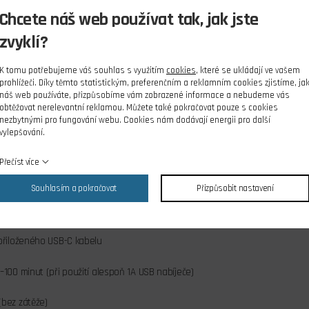
likosti 1,5 mm; 2,0 mm; 2,5 mm; 5,5 mm a 7,0 mm.
Chcete náš web používat tak, jak jste
zvyklí?
i ve špatně přístupných místech je šroubovák doplněn integrovaným LED 
K tomu potřebujeme váš souhlas s využitím
cookies
, které se ukládají ve vašem
prohlížeči. Díky těmto statistickým, preferenčním a reklamním cookies zjistíme, ja
roubovák je nepostradatelným nástrojem každého RC modeláře, který chce 
náš web používáte, přizpůsobíme vám zobrazené informace a nebudeme vás
obtěžovat nerelevantní reklamou. Můžete také pokračovat pouze s cookies
nezbytnými pro fungování webu. Cookies nám dodávají energii pro další
vylepšování.
Přečíst více
-Ion akumulátor
Souhlasím a pokračovat
Přizpůsobit nastavení
ném použití vystačí na mnoho hodin (90–200 minut nepřetržitého provozu)
přiloženého USB-C kabelu
–100 minut (při použití alespoň 1A USB nabíječe)
bez zátěže)