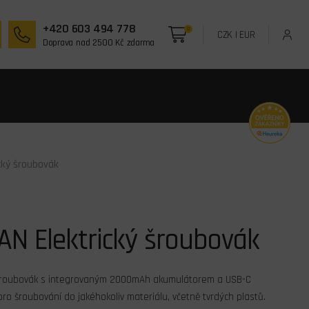
+420 603 494 778
0
CZK
|
EUR
Doprava nad 2500 Kč zdarma
cký šroubovák
AN Elektrický šroubovák
 šroubovák s integrovaným 2000mAh akumulátorem a USB-C
pro šroubování do jakéhokoliv materiálu, včetně tvrdých plastů.