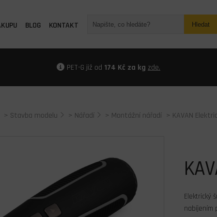
ÁKUPU
BLOG
KONTAKT
Hledat
PET-G již od
174 Kč za kg
zde.
>
Stavba modelu
>
Nářadí
>
Montážní nářadí
> KAVAN Elektri
KAV
Elektrický
nabíjením 