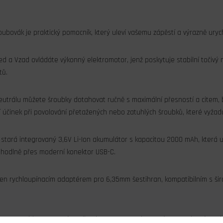
oubovák je praktický pomocník, který uleví vašemu zápěstí a výrazně urychl
řed a Vzad ovládáte výkonný elektromotor, jenž poskytuje stabilní točiv
tů.
neutrálu můžete šroubky dotahovat ručně s maximální přesností a citem, 
í účinek při povolování přetažených nebo zatuhlých šroubků, které vyžadují
 stará integrovaný 3,6V Li-Ion akumulátor s kapacitou 2000 mAh, která
ohodlně přes moderní konektor USB-C.
en rychloupínacím adaptérem pro 6,35mm šestihran, kompatibilním s šir
u KAVAN bity z tvrzené oceli s titanovou povrchovou úpravou, které spol