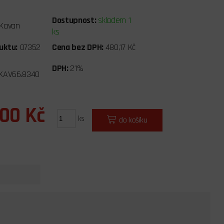
Dostupnost:
skladem 1
Kavan
ks
uktu:
07352
Cena bez DPH:
480,17 Kč
DPH:
21%
KAV66.8340
,00 Kč
ks
do košíku