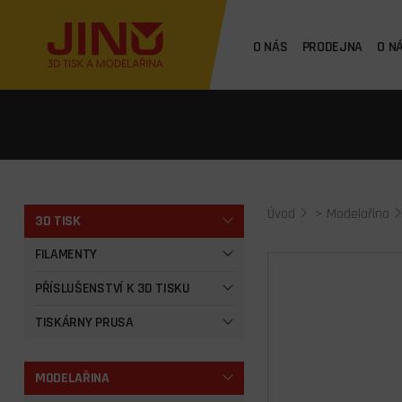
O NÁS
PRODEJNA
O N
Úvod
>
Modelařina
3D TISK
FILAMENTY
PŘÍSLUŠENSTVÍ K 3D TISKU
TISKÁRNY PRUSA
MODELAŘINA