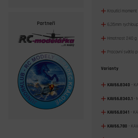
Kroutící moment 
Partneři
6,35mm rychloupí
Hmotnost 240 g 
Pracovní světlo pr
Varianty
KAV66.8340
- KA
KAV66.8340.1
- 
KAV66.8341
- KA
KAV66.780
- KAV