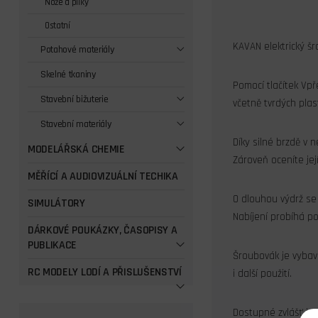
Nože a pilky
Ostatní
KAVAN elektrický šr
Potahové materiály
Skelné tkaniny
Pomocí tlačítek Vp
Stavební bižuterie
včetně tvrdých plas
Stavební materiály
Díky silné brzdě v 
MODELÁŘSKÁ CHEMIE
Zároveň oceníte jej
MĚŘÍCÍ A AUDIOVIZUÁLNÍ TECHIKA
O dlouhou výdrž se
SIMULÁTORY
Nabíjení probíhá p
DÁRKOVÉ POUKÁZKY, ČASOPISY A
PUBLIKACE
Šroubovák je vybav
RC MODELY LODÍ A PŘISLUŠENSTVÍ
i další použití.
Dostupné zvlášť jso