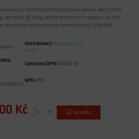
lektromotor s rotačním pláštěm pro modely letadel: větroň 950g,
g, akro 800g, 3D 600g, KV1050 ot./min na V, napájení Lixx 3-4s.
mm. Alternativní označení podle rozměrů statoru: 2216-1050
Dostupnost:
dostupnost 2-
Kavan
4 dny
uktu:
Cena bez DPH:
640,50 Kč
DPH:
21%
KAV30.2013
,00 Kč
ks
do košíku