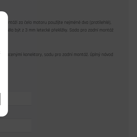
 montáži za čelo motoru použijte nejméně dva (protilehlé),
by měla být z 3 mm letecké překližky. Sada pro zadní montáž
k
m zlacenými konektory, sadu pro zadní montáž. Úplný návod