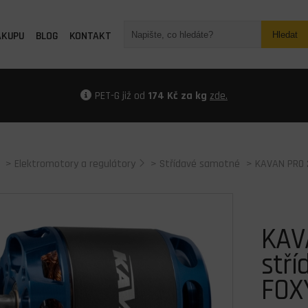
ÁKUPU
BLOG
KONTAKT
Hledat
PET-G již od
174 Kč za kg
zde.
>
Elektromotory a regulátory
>
Střídavé samotné
> KAVAN PRO 2
KAV
stří
FOX