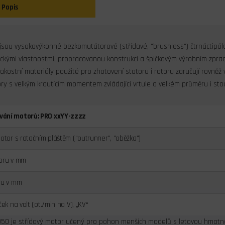
Popis
sou vysokovýkonné bezkomutátorové (střídavé, "brushless") čtrnáctipólo
rickými vlastnostmi, propracovanou konstrukcí a špičkovým výrobním zpracová
jakostní materiály použité pro zhotovení statoru i rotoru zaručují rovně
ry s velkým kroutícím momentem zvládající vrtule o velkém průměru i st
vání motorů: PRO xxYY-zzzz
motor s rotačním pláštěm ("outrunner", "oběžka")
toru v mm
ru v mm
ček na volt (ot./min na V), „KV“
0 je střídavý motor učený pro pohon menších modelů s letovou hmotnos