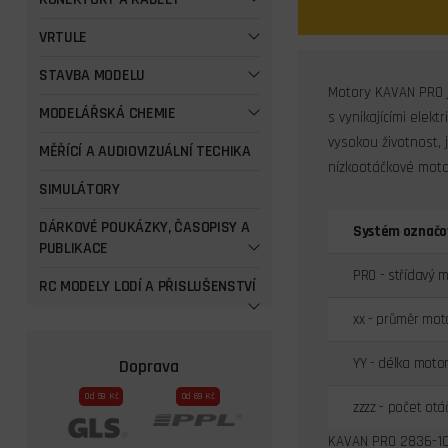
VRTULE
STAVBA MODELU
Motory KAVAN PRO j
MODELÁŘSKÁ CHEMIE
s vynikajícími elekt
vysokou životnost, 
MĚŘÍCÍ A AUDIOVIZUÁLNÍ TECHIKA
nízkootáčkové moto
SIMULÁTORY
DÁRKOVÉ POUKÁZKY, ČASOPISY A
Systém označo
PUBLIKACE
PRO - střídavý 
RC MODELY LODÍ A PŘISLUŠENSTVÍ
xx - průměr mo
YY - délka moto
Doprava
Od 59 Kč
Od 69 Kč
zzzz - počet otá
KAVAN PRO 2836-105