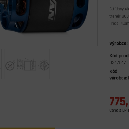
Střídavý e
trenér 900
Hřídel 4,0
Výrobce:
Kód prod
0347647
Kód
výrobce:
775
Cena s DPH