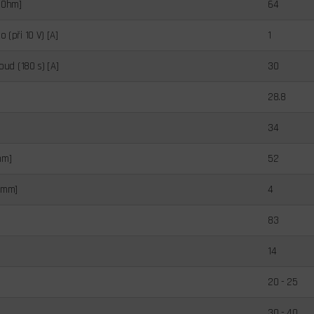
mOhm]
64
(při 10 V) [A]
1
oud (180 s) [A]
30
28.8
34
mm]
52
[mm]
4
83
14
20 - 25
30 - 40