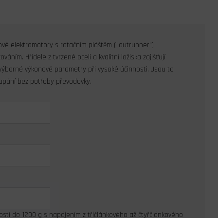
vé elektromotory s rotačním pláštěm ("outrunner")
ním. Hřídele z tvrzené oceli a kvalitní ložiska zajišťují
ž výborné výkonové parametry při vysoké účinnosti. Jsou to
oupání bez potřeby převodovky.
tí do 1200 g s napájením z tříčlánkového až čtyřčlánkového