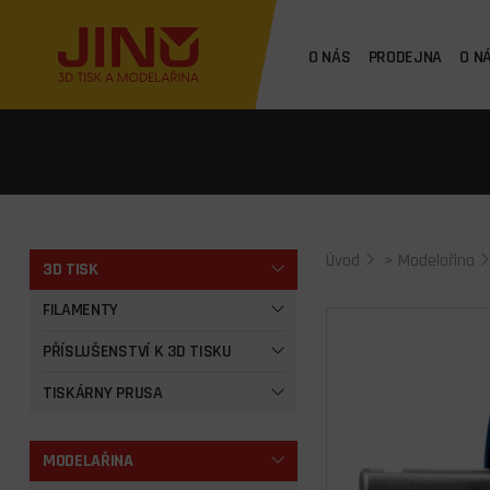
O NÁS
PRODEJNA
O N
Úvod
>
Modelařina
3D TISK
FILAMENTY
PŘÍSLUŠENSTVÍ K 3D TISKU
TISKÁRNY PRUSA
MODELAŘINA