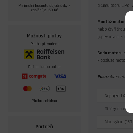
akumulátoru LiPo. 
Minimální hodnota objednávky k
zaslání je 150 Kč
Montáž motoru:
KA
nebo čtyři šrouby 
Možnosti platby
(upevňovací kříž, 
Platba převodem
Sada motoru obsa
k obsluze motoru s
Platba kartou online
Pozn.:
Alternativní 
Napájení LiXX č
Platba dobírkou
Otáčky na volt [
Max. výkon (180 
Partneři