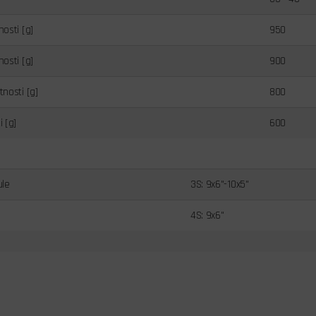
osti [g]
950
osti [g]
900
nosti [g]
800
 [g]
600
ule
3S: 9x6"-10x5"
4S: 9x6"