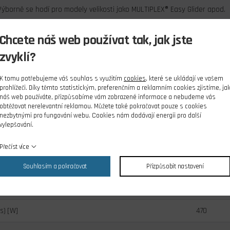
Výborně se hodí pro modely velikosti jako MULTIPLEX® Easy Glider apod.
Chcete náš web používat tak, jak jste
VAN PRO 2836-1050 je konstruován pro přední i zadní montáž. Při přední
M3, které zasahují do čela motoru v rozmezí 3-4 mm. Motorová přepážka 
zvyklí?
unašeč vrtule pro zadní montáž) je dodávána spolu s motorem.
K tomu potřebujeme váš souhlas s využitím
cookies
, které se ukládají ve vašem
prohlížeči. Díky těmto statistickým, preferenčním a reklamním cookies zjistíme, ja
huje:
střídavý motor KAVAN PRO 2836-1050 s kabely s připájenými 3,5 m
náš web používáte, přizpůsobíme vám zobrazené informace a nebudeme vás
i můžete stáhnout zde:
Střídavé motory KAVAN PRO - Návod k obsluze
obtěžovat nerelevantní reklamou. Můžete také pokračovat pouze s cookies
nezbytnými pro fungování webu. Cookies nám dodávají energii pro další
vylepšování.
označení dle rozměrů statoru 2216-1050.
Přečíst více
lánků
3 - 4
Souhlasím a pokračovat
Přizpůsobit nastavení
ot./min/V]
1050
s) [W]
470