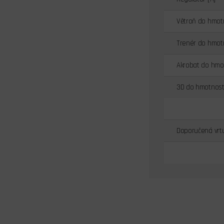
Větroň do hmotn
Trenér do hmotn
Akrobat do hmot
3D do hmotnosti
Doporučená vrt