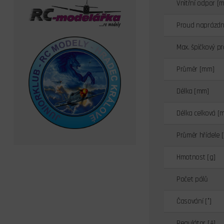
Vnitřní odpor [
Proud naprázdno 
Max. špičkový pr
Průměr [mm]
Délka [mm]
Délka celková [
Průměr hřídele 
Hmotnost [g]
Počet pólů
Časování [°]
Regulátor [A]