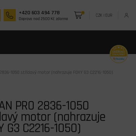
+420 603 494 778
0
CZK
|
EUR
Doprava nad 2500 Kč zdarma
836-1050 střídavý motor (nahrazuje FOXY G3 C2216-1050)
AN PRO 2836-1050
davý motor (nahrazuje
Y G3 C2216-1050)