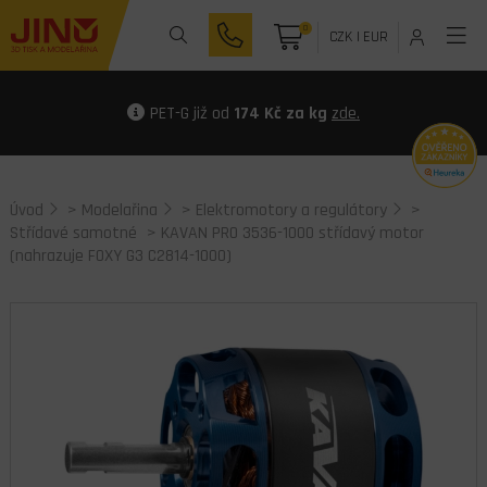
0
CZK
|
EUR
PET-G již od
174 Kč za kg
zde.
Úvod
>
Modelařina
>
Elektromotory a regulátory
>
Střídavé samotné
> KAVAN PRO 3536-1000 střídavý motor
(nahrazuje FOXY G3 C2814-1000)