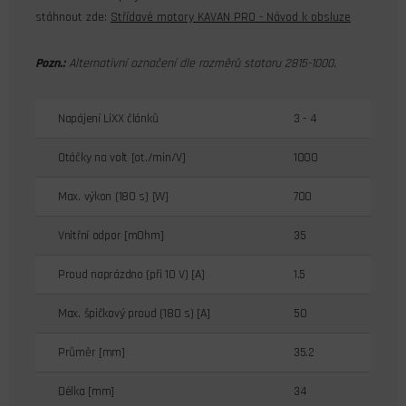
stáhnout zde:
Střídavé motory KAVAN PRO - Návod k obsluze
Pozn.:
Alternativní označení dle rozměrů statoru 2815-1000.
Napájení LiXX článků
3 - 4
Otáčky na volt [ot./min/V]
1000
Max. výkon (180 s) [W]
700
Vnitřní odpor [mOhm]
35
Proud naprázdno (při 10 V) [A]
1.5
Max. špičkový proud (180 s) [A]
50
Průměr [mm]
35.2
Délka [mm]
34