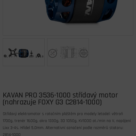
KAVAN PRO 3536-1000 střídavý motor
(nahrazuje FOXY G3 C2814-1000)
Střídavý elektromotor s rotačním pláštěm pro modely letadel: větroň
1700g, trenér 1600g, akro 1330g, 3D 1050g, KV1000 ot./min na V, napájení
Lixx 3-4s. Hřídel 5,0mm. Alternativní označení podle rozměrů statoru:
2814-1000