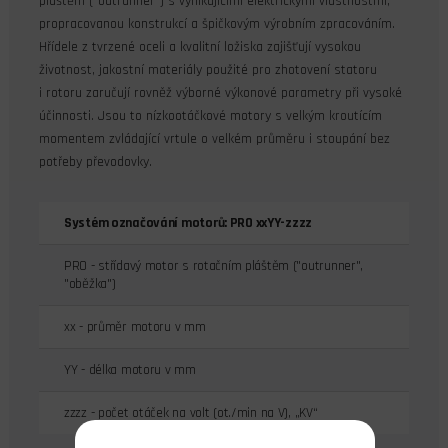
pláštěm ("outrunner") s vynikajícími elektrickými vlastnostmi,
propracovanou konstrukcí a špičkovým výrobním zpracováním.
Hřídele z tvrzené oceli a kvalitní ložiska zajišťují vysokou
životnost, jakostní materiály použité pro zhotovení statoru
i rotoru zaručují rovněž výborné výkonové parametry při vysoké
účinnosti. Jsou to nízkootáčkové motory s velkým kroutícím
momentem zvládající vrtule o velkém průměru i stoupání bez
potřeby převodovky.
Systém označování motorů: PRO xxYY-zzzz
PRO - střídavý motor s rotačním pláštěm ("outrunner",
"oběžka")
xx - průměr motoru v mm
YY - délka motoru v mm
zzzz - počet otáček na volt (ot./min na V), „KV“