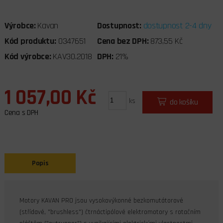
Výrobce:
Kavan
Dostupnost:
dostupnost 2-4 dny
Kód produktu:
0347651
Cena bez DPH:
873,55 Kč
Kód výrobce:
KAV30.2018
DPH:
21%
1 057,00 Kč
ks
do košíku
Cena s DPH
Popis
Motory KAVAN PRO jsou vysokovýkonné bezkomutátorové
(střídavé, "brushless") čtrnáctipólové elektromotory s rotačním