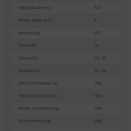
Délka celková [mm]
54.5
Průměr hřídele [mm]
5
Hmotnost [g]
107
Počet pólů
14
Časování [°]
20 - 25
Regulátor [A]
50 - 60
Větroň do hmotnosti [g]
1700
Trenér do hmotnosti [g]
1600
Akrobat do hmotnosti [g]
1300
3D do hmotnosti [g]
1050