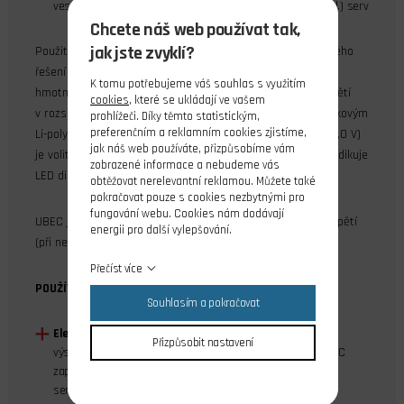
vestavěný BEC pro větší počet (silnějších, digitálních apod.) serv
Chcete náš web používat tak,
jak jste zvyklí?
Použití moderních součástek a optimalizovaného obvodového
řešení zaručuje minimalizaci rušení RC soupravy při nízké
K tomu potřebujeme váš souhlas s využitím
hmotnosti a malých rozměrech stabilizátoru. Napájecí napětí
cookies
, které se ukládají ve vašem
v rozsahu 6-25 V umožňuje UBEC používat až se šestičlánkovým
prohlížeči. Díky těmto statistickým,
preferenčním a reklamním cookies zjistíme,
Li-poly akumulátorem. Výstupní napětí (5,0 V, 5,5 V nebo 6,0 V)
jak náš web používáte, přizpůsobíme vám
je volitelné s pomocí zkratovací přepojky. Provozní stavy indikuje
zobrazené informace a nebudeme vás
LED dioda.
obtěžovat nerelevantní reklamou. Můžete také
pokračovat pouze s cookies nezbytnými pro
fungování webu. Cookies nám dodávají
UBEC je vybaven ochranou proti přepólování napájecího napětí
energii pro další vylepšování.
(při nesprávné polaritě UBEC nepracuje).
Přečíst více
POUŽÍVÁNÍ UBEC
Souhlasím a pokračovat
Elektrolet s OPTO regulátorem:
UBEC připojte přímo na
Přizpůsobit nastavení
výstupy pohonného akumulátoru a výstupní konektor UBEC
zapojte do zásuvky pro baterie (nebo do jiné volné
servozásuvky) na přijímači.