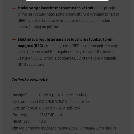
Model se spalovacím motorem nebo větroň
UBEC připojte
přímo na výstupy napájecího akumulátoru a výstupní konektor
UBEC zapojte do zásuvky pro baterie (nebo do jiné volné
servozásuvky) na přijímači.
Elektrolet s regulátorem s vestavěným stabilizátorem
napájení (BEC)
před připojením UBEC musíte odpojit červený
vodič (+) v servokablíku regulátoru, abyste vyřadili z funkce
vestavěný BEC. Jinak je zapojení UBEC stejné jako v případě
OPTO regulátoru.
Technické parametry:
Napájení
6...25 V (2-6s Li-po/5-18 NiXX)
Výstupní napětí
5.0 V/5.5 V/6.0 V přepínatelné
Výstupní proud
6 A trvalý / 10 A špičkový
Rozměry
45x23x10 mm
Hmotnost
18 g
Tip:
Pro omezení možného rušení UBEC v modelu umístěte ve