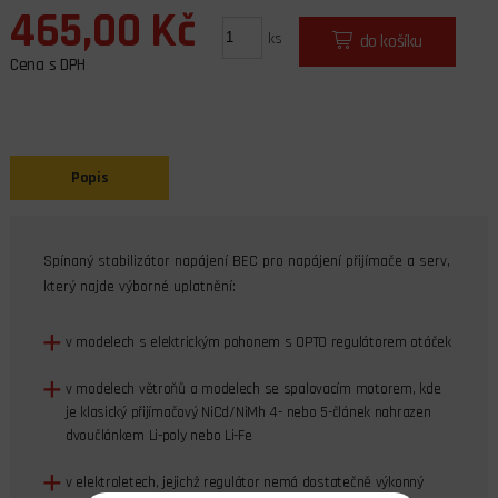
465,00 Kč
ks
do košíku
Cena s DPH
Popis
Spínaný stabilizátor napájení BEC pro napájení přijímače a serv,
který najde výborné uplatnění:
v modelech s elektrickým pohonem s OPTO regulátorem otáček
v modelech větroňů a modelech se spalovacím motorem, kde
je klasický přijímačový NiCd/NiMh 4- nebo 5-článek nahrazen
dvoučlánkem Li-poly nebo Li-Fe
v elektroletech, jejichž regulátor nemá dostatečně výkonný