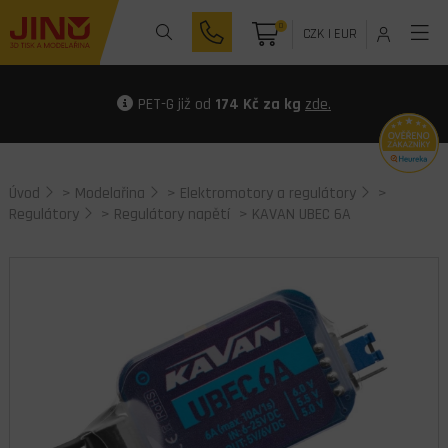
0
CZK
|
EUR
PET-G již od
174 Kč za kg
zde.
Úvod
>
Modelařina
>
Elektromotory a regulátory
>
Regulátory
>
Regulátory napětí
> KAVAN UBEC 6A