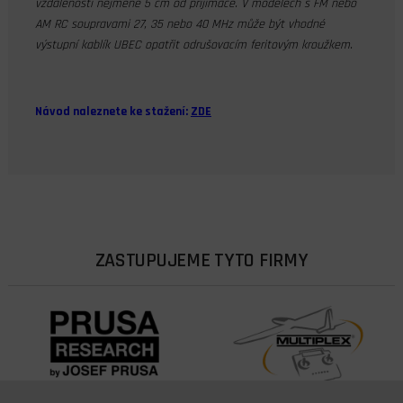
vzdálenosti nejméně 5 cm od přijímače. V modelech s FM nebo
AM RC soupravami 27, 35 nebo 40 MHz může být vhodné
výstupní kablík UBEC opatřit odrušovacím feritovým kroužkem.
Návod naleznete ke stažení:
ZDE
ZASTUPUJEME TYTO FIRMY