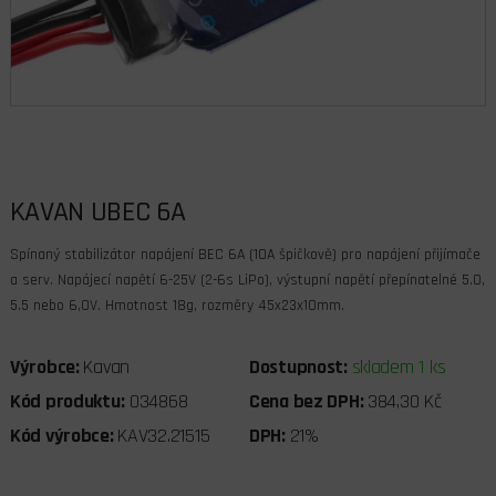
KAVAN UBEC 6A
Spínaný stabilizátor napájení BEC 6A (10A špičkově) pro napájení přijímače
a serv. Napájecí napětí 6-25V (2-6s LiPo), výstupní napětí přepínatelné 5.0,
5.5 nebo 6,0V. Hmotnost 18g, rozměry 45x23x10mm.
Výrobce:
Kavan
Dostupnost:
skladem 1 ks
Kód produktu:
034868
Cena bez DPH:
384,30 Kč
Kód výrobce:
KAV32.21515
DPH:
21%