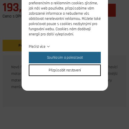
193,00 Kč
preferenčním a reklamním cookies zjistíme,
jak náš web používáte, přizpůsobíme vám
ks
do košíku
zobrazené informace a nebudeme vás
Cena s DPH
obtěžovat nerelevantní reklamou. Můžete také
pokračovat pouze s cookies nezbytnými pro
fungování webu. Cookies nám dodávají
energii pro další vylepšování.
Popis
Přečíst více
Souhlasím a pokračovat
Nová řada žhavících svíček Kavan pro modelářské letecké žhavící
Přizpůsobit nastavení
motory. Při výrobě těchto svíček byly použity jen ty nejkvalitnější
materiály. Žhavící svíčka teplá pro dvoutaktní letecké motory
menších kubatur 2-3,5 ccm. Vyráběno v Evropě.