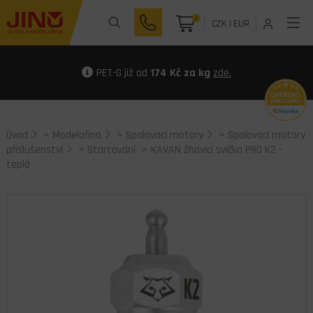
0
CZK
|
EUR
PET-G již od
174 Kč za kg
zde.
Úvod
>
Modelařina
>
Spalovací motory
>
Spalovací motory
příslušenství
>
Startování
> KAVAN žhavící svíčka PRO K2 -
teplá