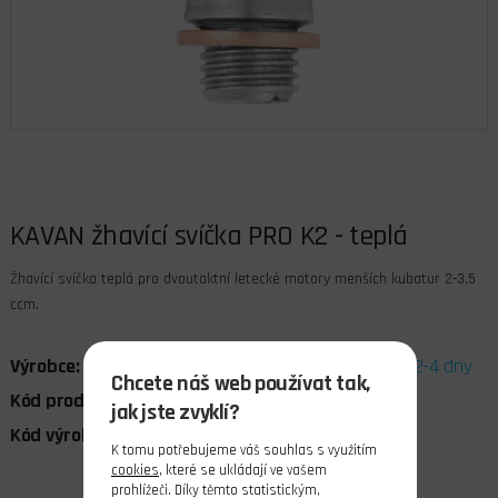
KAVAN žhavící svíčka PRO K2 - teplá
Žhavící svíčka teplá pro dvoutaktní letecké motory menších kubatur 2-3,5
ccm.
Výrobce:
Kavan
Dostupnost:
dostupnost 2-4 dny
Chcete náš web používat tak,
Kód produktu:
040578
Cena bez DPH:
159,50 Kč
jak jste zvyklí?
Kód výrobce:
KAV28.9018
DPH:
21%
K tomu potřebujeme váš souhlas s využitím
cookies
, které se ukládají ve vašem
prohlížeči. Díky těmto statistickým,