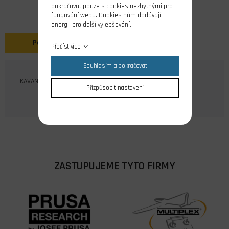
pokračovat pouze s cookies nezbytnými pro
fungování webu. Cookies nám dodávají
energii pro další vylepšování.
Popis
Přečíst více
Souhlasím a pokračovat
KAVAN žhavící svíčka Q-9 pro 4T motory
Přizpůsobit nastavení
ZASTUPUJEME TYTO FIRMY