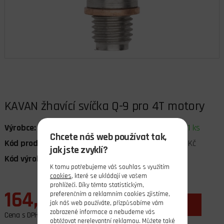
KAVAN žhavící svíčka Q-9 pro 4T motory
Výrobce:
Kavan
Dostupnost:
skladem 1 ks
Chcete náš web používat tak,
Kód produktu:
040575
Cena bez DPH:
135,54 Kč
jak jste zvyklí?
Kód výrobce:
KAV28.9015
DPH:
21%
K tomu potřebujeme váš souhlas s využitím
cookies
, které se ukládají ve vašem
prohlížeči. Díky těmto statistickým,
164,00 Kč
preferenčním a reklamním cookies zjistíme,
ks
jak náš web používáte, přizpůsobíme vám
do košíku
zobrazené informace a nebudeme vás
Cena s DPH
obtěžovat nerelevantní reklamou. Můžete také