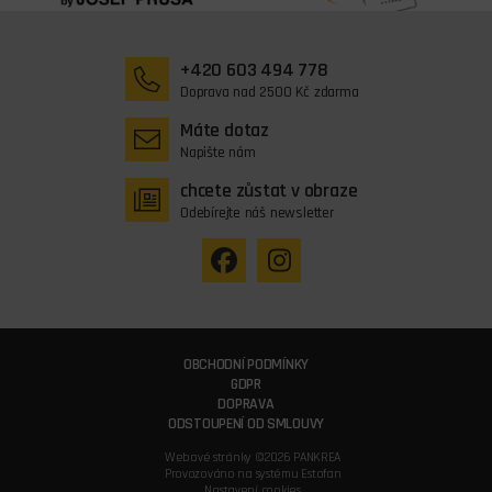
+420 603 494 778
Doprava nad 2500 Kč zdarma
Máte dotaz
Napište nám
chcete zůstat v obraze
Odebírejte náš newsletter
OBCHODNÍ PODMÍNKY
GDPR
DOPRAVA
ODSTOUPENÍ OD SMLOUVY
Webové stránky ©2026 PANKREA
Provozováno na systému Estofan
Nastavení cookies