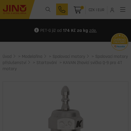
0
CZK
|
EUR
PET-G již od
174 Kč za kg
zde.
Úvod
>
Modelařina
>
Spalovací motory
>
Spalovací motory
příslušenství
>
Startování
> KAVAN žhavící svíčka Q-9 pro 4T
motory