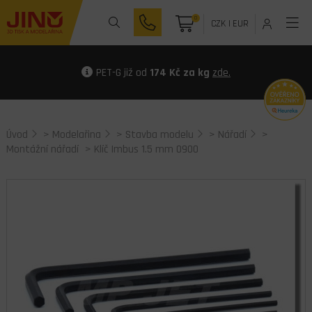
0
CZK
|
EUR
PET-G již od
174 Kč za kg
zde.
Úvod
>
Modelařina
>
Stavba modelu
>
Nářadí
>
Montážní nářadí
> Klíč Imbus 1.5 mm 0900