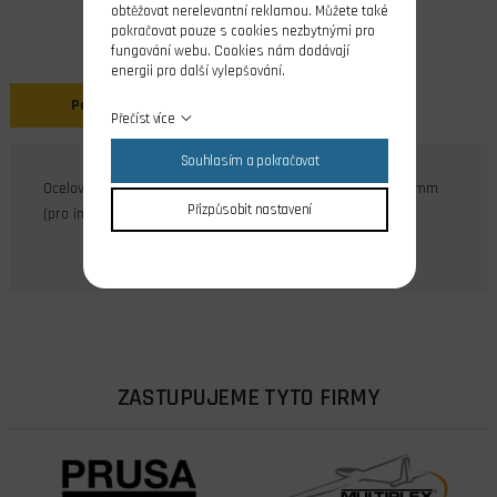
obtěžovat nerelevantní reklamou. Můžete také
pokračovat pouze s cookies nezbytnými pro
fungování webu. Cookies nám dodávají
energii pro další vylepšování.
Popis
Přečíst více
Souhlasím a pokračovat
Ocelové zušlechtěné imbus klíče o rozměru šestihranu 1,5 mm
Přizpůsobit nastavení
(pro imbus šrouby M2), DIN 911, povrchová úprava černění.
ZASTUPUJEME TYTO FIRMY