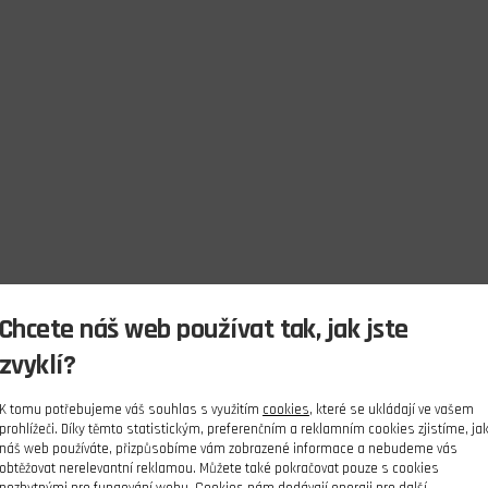
Chcete náš web používat tak, jak jste
zvyklí?
K tomu potřebujeme váš souhlas s využitím
cookies
, které se ukládají ve vašem
prohlížeči. Díky těmto statistickým, preferenčním a reklamním cookies zjistíme, ja
náš web používáte, přizpůsobíme vám zobrazené informace a nebudeme vás
obtěžovat nerelevantní reklamou. Můžete také pokračovat pouze s cookies