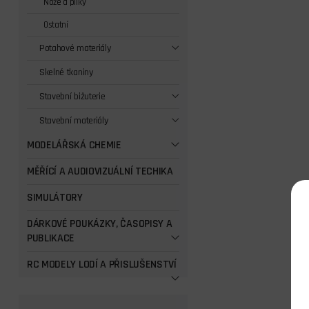
Nože a pilky
Ostatní
Potahové materiály
Skelné tkaniny
Stavební bižuterie
Stavební materiály
MODELÁŘSKÁ CHEMIE
MĚŘÍCÍ A AUDIOVIZUÁLNÍ TECHIKA
SIMULÁTORY
DÁRKOVÉ POUKÁZKY, ČASOPISY A
PUBLIKACE
RC MODELY LODÍ A PŘISLUŠENSTVÍ