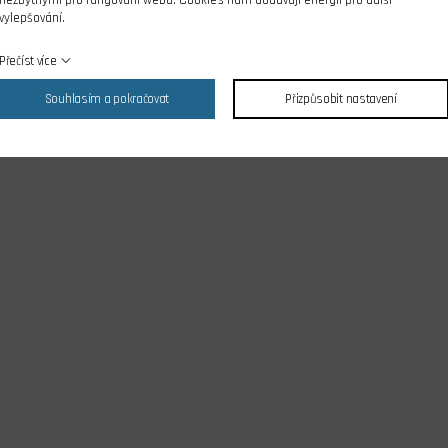
nezbytnými pro fungování webu. Cookies nám dodávají energii pro další
vylepšování.
Přečíst více
Souhlasím a pokračovat
Přizpůsobit nastavení