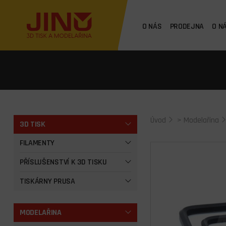
O NÁS
PRODEJNA
O N
Úvod
>
Modelařina
3D TISK
FILAMENTY
PŘÍSLUŠENSTVÍ K 3D TISKU
TISKÁRNY PRUSA
MODELAŘINA