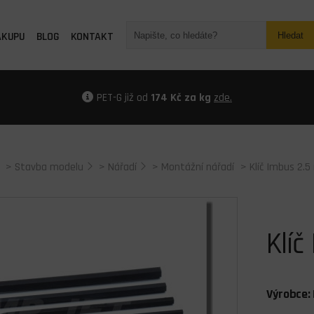
ÁKUPU
BLOG
KONTAKT
Hledat
PET-G již od
174 Kč za kg
zde.
>
Stavba modelu
>
Nářadí
>
Montážní nářadí
> Klíč Imbus 2.
Klí
Výrobce: