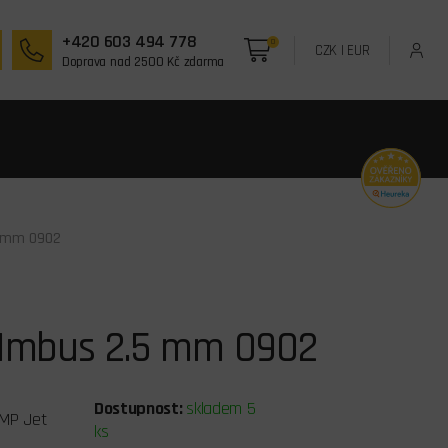
+420 603 494 778
0
CZK
|
EUR
Doprava nad 2500 Kč zdarma
5 mm 0902
č Imbus 2.5 mm 0902
Dostupnost:
skladem 5
MP Jet
ks