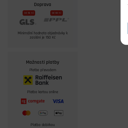
Doprava
Od 59 Kč
Od 69 Kč
Minimální hodnota objednávky k
zaslání je 150 Kč
Možnosti platby
Platba převodem
Platba kartou online
Platba dobírkou