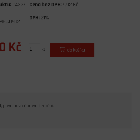
uktu:
04227
Cena bez DPH:
9,92 Kč
DPH:
21%
MPJ.0902
0 Kč
ks
do košíku
1, povrchová úprava černění.