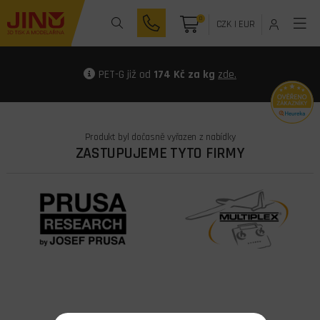
0
CZK
|
EUR
PET-G již od
174 Kč za kg
zde.
Produkt byl dočasně vyřazen z nabídky
ZASTUPUJEME TYTO FIRMY