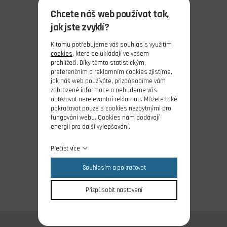
Chcete náš web používat tak,
jak jste zvyklí?
K tomu potřebujeme váš souhlas s využitím
cookies
, které se ukládají ve vašem
prohlížeči. Díky těmto statistickým,
preferenčním a reklamním cookies zjistíme,
jak náš web používáte, přizpůsobíme vám
zobrazené informace a nebudeme vás
obtěžovat nerelevantní reklamou. Můžete také
pokračovat pouze s cookies nezbytnými pro
fungování webu. Cookies nám dodávají
energii pro další vylepšování.
Přečíst více
Souhlasím a pokračovat
Přizpůsobit nastavení