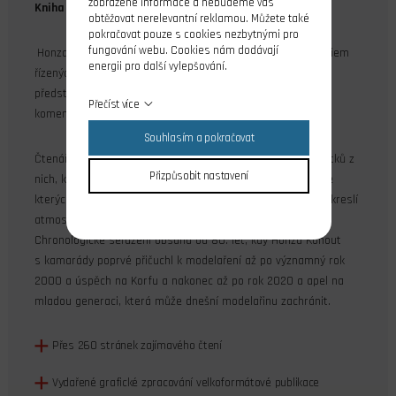
zobrazené informace a nebudeme vás
Kniha od Honzy Kohouta
obtěžovat nerelevantní reklamou. Můžete také
pokračovat pouze s cookies nezbytnými pro
fungování webu. Cookies nám dodávají
Honza Kohout patří díky svým úspěchům v kategoriích rádiem
energii pro další vylepšování.
řízených modelů F3J a F3B mezi modelářskou elitu. Nově
představuje svou knihu
Občas se zadaří,
kterou doplnil o
Přečíst více
komentáře Michal Vágner či Petr Cejnar.
Souhlasím a pokračovat
Čtenáře zasvěcuje do velkého množství šampionátů a zážitků z
Přizpůsobit nastavení
nich, které Honza se svými kolegy absolvoval a zejména ve
kterých exceloval. Kniha je doplněna fotografiemi, které vykreslí
atmosféru na závodech a čtenáře mnohdy pobaví.
Chronologické seřazení obsahu od 80. let, kdy Honza Kohout
s kamarády poprvé přičuchl k modelaření až po významný rok
2000 a úspěch na Korfu a nakonec až po rok 2020 a apel na
mladou generaci, která může dnešní modelařinu zachránit.
Přes 260 stránek zajímavého čtení
Vydařené grafické zpracování velkoformátové publikace