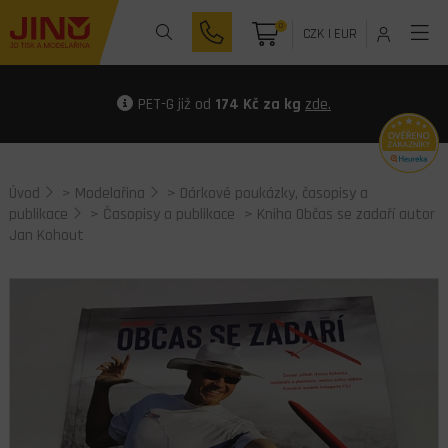
0
CZK
|
EUR
PET-G již od
174 Kč za kg
zde.
Úvod
>
Modelařina
>
Dárkové poukázky, časopisy a
publikace
>
Časopisy a publikace
> Kniha Občas se zadaří autor
Jan Kohout