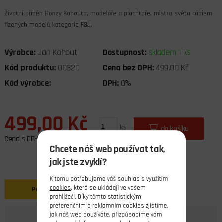
Životní příběh Honzy Kohouta, modeláře a plachtaře, mistra světa rádiem
řízených modelů kategorie F3J.
Výrobce:
Jan Kohout
Dostupnost:
skladem 1 ks
Kód produktu:
00320
Cena bez DPH:
499,00 Kč
Kód výrobce:
DPH:
0%
499,00 Kč
ks
do košíku
Cena s DPH
Chcete náš web používat tak,
jak jste zvyklí?
K tomu potřebujeme váš souhlas s využitím
cookies
, které se ukládají ve vašem
Popis
prohlížeči. Díky těmto statistickým,
preferenčním a reklamním cookies zjistíme,
jak náš web používáte, přizpůsobíme vám