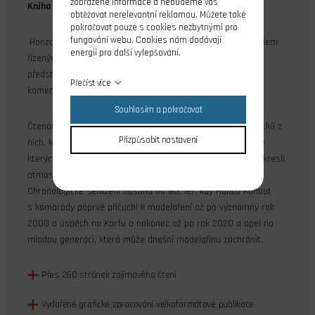
zobrazené informace a nebudeme vás
Kniha od Honzy Kohouta
obtěžovat nerelevantní reklamou. Můžete také
pokračovat pouze s cookies nezbytnými pro
fungování webu. Cookies nám dodávají
Honza Kohout patří díky svým úspěchům v kategoriích rádiem
energii pro další vylepšování.
řízených modelů F3J a F3B mezi modelářskou elitu. Nově
představuje svou knihu
Občas se zadaří,
kterou doplnil o
Přečíst více
komentáře Michal Vágner či Petr Cejnar.
Souhlasím a pokračovat
Čtenáře zasvěcuje do velkého množství šampionátů a zážitků z
Přizpůsobit nastavení
nich, které Honza se svými kolegy absolvoval a zejména ve
kterých exceloval. Kniha je doplněna fotografiemi, které vykreslí
atmosféru na závodech a čtenáře mnohdy pobaví.
Chronologické seřazení obsahu od 80. let, kdy Honza Kohout
s kamarády poprvé přičuchl k modelaření až po významný rok
2000 a úspěch na Korfu a nakonec až po rok 2020 a apel na
mladou generaci, která může dnešní modelařinu zachránit.
Přes 260 stránek zajímavého čtení
Vydařené grafické zpracování velkoformátové publikace