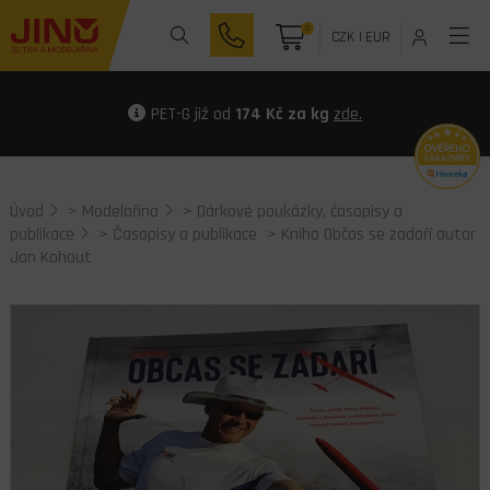
0
CZK
|
EUR
PET-G již od
174 Kč za kg
zde.
Úvod
>
Modelařina
>
Dárkové poukázky, časopisy a
publikace
>
Časopisy a publikace
> Kniha Občas se zadaří autor
Jan Kohout