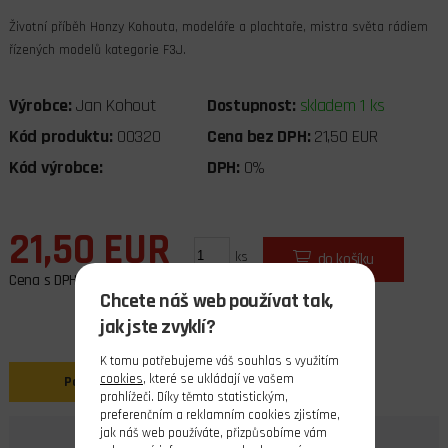
Životní příběh Honzy Kohouta, modeláře a plachtaře, mistra světa rádiem
řízených modelů kategorie F3J.
Výrobce:
Jan Kohout
Dostupnost:
skladem 1 ks
Kód produktu:
00320
Cena bez DPH:
21,50 EUR
Kód výrobce:
DPH:
0%
21,50 EUR
ks
do košíku
Cena s DPH
Chcete náš web používat tak,
jak jste zvyklí?
K tomu potřebujeme váš souhlas s využitím
cookies
, které se ukládají ve vašem
Popis
prohlížeči. Díky těmto statistickým,
preferenčním a reklamním cookies zjistíme,
jak náš web používáte, přizpůsobíme vám