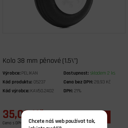
Kolo 38 mm pěnové (1.5\")
Výrobce:
PELIKAN
Dostupnost:
skladem 2 ks
Kód produktu:
05237
Cena bez DPH:
28,93 Kč
Kód výrobce:
KAV50.2402
DPH:
21%
35,00 Kč
ks
do košíku
Chcete náš web používat tak,
Cena s DPH