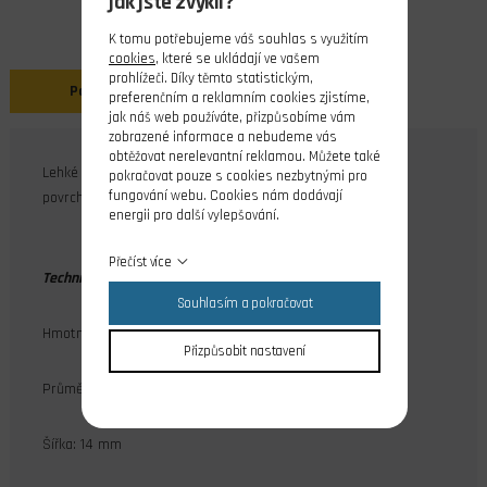
jak jste zvyklí?
K tomu potřebujeme váš souhlas s využitím
cookies
, které se ukládají ve vašem
prohlížeči. Díky těmto statistickým,
Popis
preferenčním a reklamním cookies zjistíme,
jak náš web používáte, přizpůsobíme vám
zobrazené informace a nebudeme vás
obtěžovat nerelevantní reklamou. Můžete také
Lehké kolo mm s pěnovou pneumatikou s kompaktním
pokračovat pouze s cookies nezbytnými pro
fungování webu. Cookies nám dodávají
povrchem. Nenasákavé, nedeformuje se váhou modelu.
energii pro další vylepšování.
Přečíst více
Technické parametry:
Souhlasím a pokračovat
Hmotnost: 2,5 g
Přizpůsobit nastavení
Průměr: 38 mm
Šířka: 14 mm