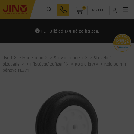
0
CZK
|
EUR
PET-G již od
174 Kč za kg
zde.
Úvod
>
Modelařina
>
Stavba modelu
>
Stavební
bižuterie
>
Přistávací zařízení
>
Kola a kryty
> Kolo 38 mm
pěnové (1.5\")