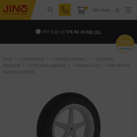
0
CZK
|
EUR
PET-G již od
174 Kč za kg
zde.
Úvod
>
Modelařina
>
Stavba modelu
>
Stavební
bižuterie
>
Přistávací zařízení
>
Kola a kryty
> Kolo 45 mm
loukoťové lehké