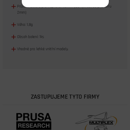
Průměr otvoru pro nápravu: 1,6mm (lze vyvrtat do průměru
2mm)
Váha: 1,8g
Obsah balení: 1ks
Vhodné pro lehké vnitřní modely.
ZASTUPUJEME TYTO FIRMY