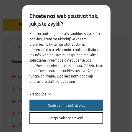
Chcete náš web používat tak,
jak jste zvyklí?
Popis
K tomu potřebujeme váš souhlas s využitím
cookies
, které se ukládají ve vašem
prohlížeči. Díky těmto statistickým,
Lehké, mechové loukoťové kolečko.
preferenčním a reklamním cookies zjistíme,
jak náš web používáte, přizpůsobíme vám
zobrazené informace a nebudeme vás
Technická data:
obtěžovat nerelevantní reklamou. Můžete také
pokračovat pouze s cookies nezbytnými pro
fungování webu. Cookies nám dodávají
Barva pneu: černá
energii pro další vylepšování.
Barva ráfku: šedá
Přečíst více
Průměr kola: 45mm
Souhlasím a pokračovat
Průměr ráfku: 33mm
Přizpůsobit nastavení
Šířka kola: 9mm