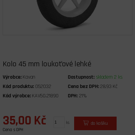
Kolo 45 mm loukoťové lehké
Výrobce:
Kavan
Dostupnost:
skladem 2 ks
Kód produktu:
052032
Cena bez DPH:
28,93 Kč
Kód výrobce:
KAV50.21890
DPH:
21%
35,00 Kč
ks
do košíku
Cena s DPH