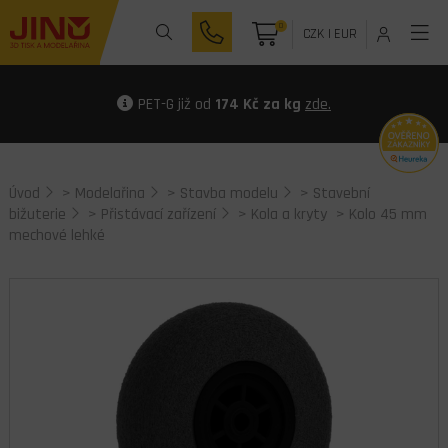
0
CZK
|
EUR
PET-G již od
174 Kč za kg
zde.
Úvod
>
Modelařina
>
Stavba modelu
>
Stavební
bižuterie
>
Přistávací zařízení
>
Kola a kryty
> Kolo 45 mm
mechové lehké