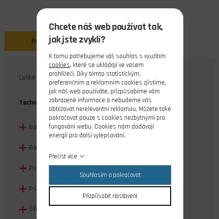
Chcete náš web používat tak,
jak jste zvyklí?
Popis
K tomu potřebujeme váš souhlas s využitím
cookies
, které se ukládají ve vašem
prohlížeči. Díky těmto statistickým,
Lehké mechové kolo s výbornými tlumícími vlastnostmi.
preferenčním a reklamním cookies zjistíme,
jak náš web používáte, přizpůsobíme vám
zobrazené informace a nebudeme vás
Technická data:
obtěžovat nerelevantní reklamou. Můžete také
pokračovat pouze s cookies nezbytnými pro
fungování webu. Cookies nám dodávají
Barva pneu: černá
energii pro další vylepšování.
Barva ráfku: šedá
Přečíst více
Průměr kola: 45mm
Souhlasím a pokračovat
Průměr ráfku: 24mm
Přizpůsobit nastavení
Šířka kola: 18mm