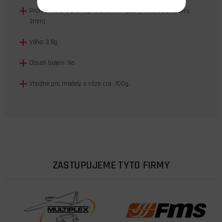
Průměr otvoru pro nápravu: 2,1mm (lze vyvrtat do průměru
3mm)
Váha: 3,8g
Obsah balení: 1ks
Vhodné pro modely o váze cca. 700g.
ZASTUPUJEME TYTO FIRMY