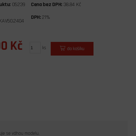
uktu:
05239
Cena bez DPH:
38,84 Kč
DPH:
21%
KAV50.2404
00 Kč
ks
do košíku
je se váhou modelu.