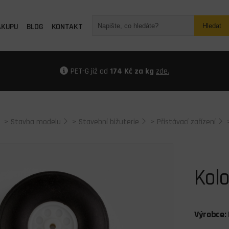
ÁKUPU
BLOG
KONTAKT
Hledat
PET-G již od
174 Kč za kg
zde.
>
Stavba modelu
>
Stavební bižuterie
>
Přistávací zařízení
Kolo
Výrobce: