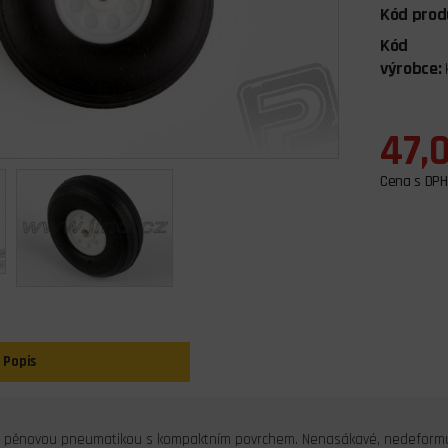
Kód prod
Kód
výrobce:
47,
Cena s DPH
Popis
s pěnovou pneumatikou s kompaktním povrchem. Nenasákavé, nedeformu