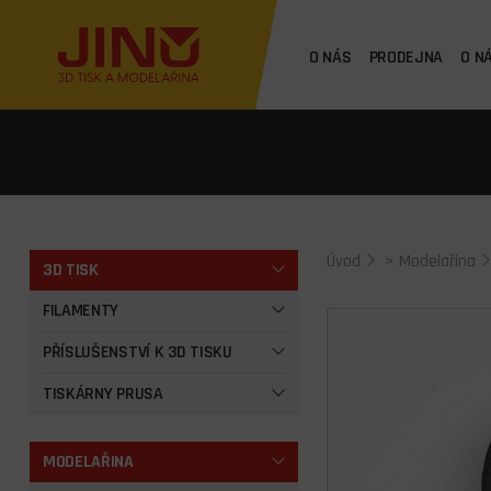
O NÁS
PRODEJNA
O N
Úvod
>
Modelařina
3D TISK
FILAMENTY
PŘÍSLUŠENSTVÍ K 3D TISKU
TISKÁRNY PRUSA
MODELAŘINA