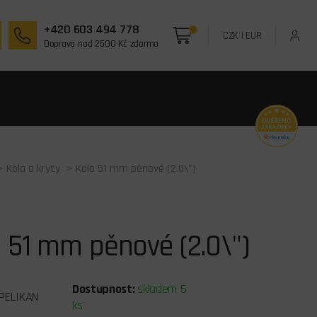
+420 603 494 778
0
CZK
|
EUR
Doprava nad 2500 Kč zdarma
>
Kola a kryty
> Kolo 51 mm pěnové (2.0\")
 51 mm pěnové (2.0\")
Dostupnost:
skladem 5
PELIKAN
ks