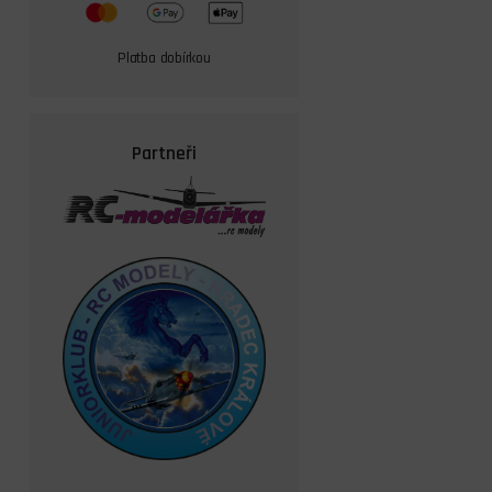
Platba dobírkou
Partneři