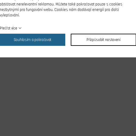
y:
obtěžovat nerelevantní reklamou. Můžete také pokračovat pouze s cookies
nezbytnými pro fungování webu. Cookies nám dodávají energii pro další
vylepšování.
Přečíst více
Souhlasím a pokračovat
Přizpůsobit nastavení