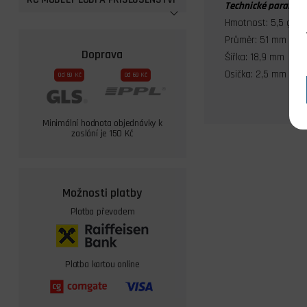
Technické parametr
Hmotnost: 5,5 g
Průměr: 51 mm
Doprava
Šířka: 18,9 mm
Osička: 2,5 mm
Od 59 Kč
Od 69 Kč
Minimální hodnota objednávky k
zaslání je 150 Kč
Možnosti platby
Platba převodem
Platba kartou online