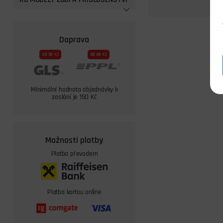
Doprava
Od 59 Kč
Od 69 Kč
Minimální hodnota objednávky k
zaslání je 150 Kč
Možnosti platby
Platba převodem
Platba kartou online