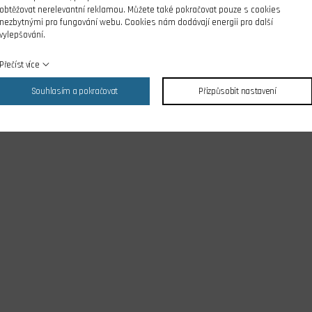
obtěžovat nerelevantní reklamou. Můžete také pokračovat pouze s cookies
nezbytnými pro fungování webu. Cookies nám dodávají energii pro další
vylepšování.
Přečíst více
Souhlasím a pokračovat
Přizpůsobit nastavení