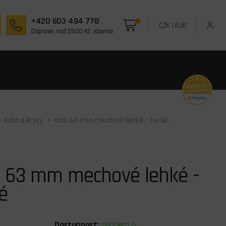
+420 603 494 778
0
CZK
|
EUR
Doprava nad 2500 Kč zdarma
>
Kola a kryty
> Kolo 63 mm mechové lehké - tvrdé
o 63 mm mechové lehké -
é
Dostupnost:
skladem 6