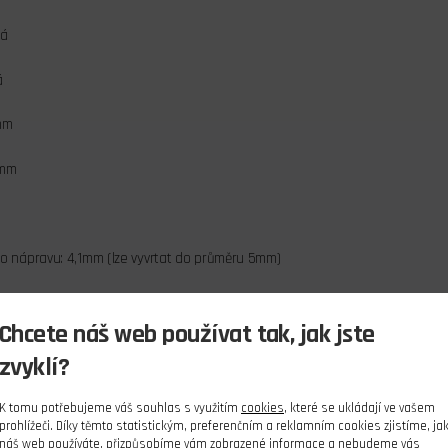
ná
á
mm
1mm
o nápravu: 4,1mm (lze vyvrtat do průměru 5mm)
Chcete náš web používat tak, jak jste
s
zvyklí?
ly o váze cca. 1600g.
K tomu potřebujeme váš souhlas s využitím
cookies
, které se ukládají ve vašem
prohlížeči. Díky těmto statistickým, preferenčním a reklamním cookies zjistíme, ja
náš web používáte, přizpůsobíme vám zobrazené informace a nebudeme vás