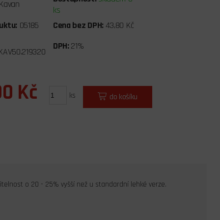
Kavan
ks
uktu:
05185
Cena bez DPH:
43,80 Kč
DPH:
21%
KAV50.219320
00 Kč
ks
do košíku
itelnost o 20 - 25% vyšší než u standardní lehké verze.