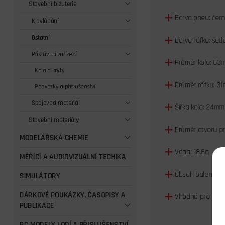
Stavební bižuterie
Barva pneu: čer
K ovládání
Ostatní
Barva ráfku: šed
Přistávací zařízení
Průměr kola: 63
Kola a kryty
Průměr ráfku: 3
Podvozky a příslušenství
Spojovací materiál
Šířka kola: 24mm
Stavební materiály
Průměr otvoru pr
MODELÁŘSKÁ CHEMIE
Váha: 18,6g
MĚŘÍCÍ A AUDIOVIZUÁLNÍ TECHIKA
Obsah balení: 1k
SIMULÁTORY
DÁRKOVÉ POUKÁZKY, ČASOPISY A
Vhodné pro mode
PUBLIKACE
RC MODELY LODÍ A PŘISLUŠENSTVÍ