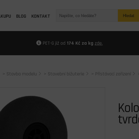
ÁKUPU
BLOG
KONTAKT
Hledat
PET-G již od
174 Kč za kg
zde.
>
Stavba modelu
>
Stavební bižuterie
>
Přistávací zařízení
Kol
tvrd