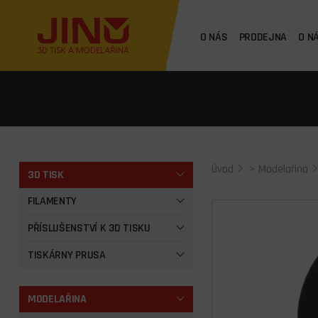
O NÁS
PRODEJNA
O N
Úvod
>
Modelařina
3D TISK
FILAMENTY
PŘÍSLUŠENSTVÍ K 3D TISKU
TISKÁRNY PRUSA
MODELAŘINA