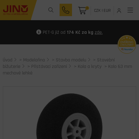
0
CZK
|
EUR
PET-G již od
174 Kč za kg
zde.
Úvod
>
Modelařina
>
Stavba modelu
>
Stavební
bižuterie
>
Přistávací zařízení
>
Kola a kryty
> Kolo 63 mm
mechové lehké