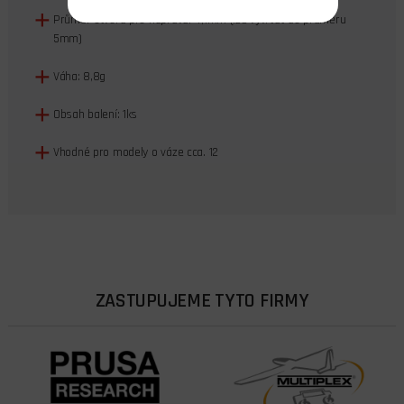
Průměr otvoru pro nápravu: 4,1mm (lze vyvrtat do průměru
5mm)
Váha: 8,8g
Obsah balení: 1ks
Vhodné pro modely o váze cca. 12
ZASTUPUJEME TYTO FIRMY