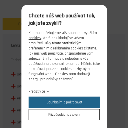
Chcete náš web používat tak,
jak jste zvyklí?
Popis
K tomu potřebujeme váš souhlas s využitím
cookies
, které se ukládají ve vašem
prohlížeči. Díky těmto statistickým,
Lehké mechové kolo s výbornými tlumícími vlastnostmi.
preferenčním a reklamním cookies zjistíme,
jak náš web používáte, přizpůsobíme vám
zobrazené informace a nebudeme vás
Technická data:
obtěžovat nerelevantní reklamou. Můžete také
pokračovat pouze s cookies nezbytnými pro
fungování webu. Cookies nám dodávají
Barva pneu: černá
energii pro další vylepšování.
Barva ráfku: šedá
Přečíst více
Průměr kola: 63mm
Souhlasím a pokračovat
Průměr ráfku: 32mm
Přizpůsobit nastavení
Šířka kola: 23mm