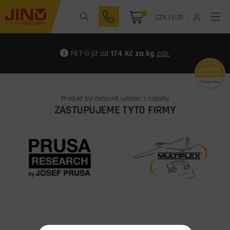
0
CZK
|
EUR
PET-G již od
174 Kč za kg
zde.
Produkt byl dočasně vyřazen z nabídky
ZASTUPUJEME TYTO FIRMY