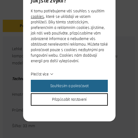
jak jste zvyklí?
K tomu potřebujeme váš souhlas s využitím
cookies
, které se ukládají ve vašem
prohlížeči. Díky těmto statistickým,
Popis
preferenčním a reklamním cookies zjistíme,
jak náš web používáte, přizpůsobíme vám
zobrazené informace a nebudeme vás
obtěžovat nerelevantní reklamou. Můžete také
Lehké kolo 95 mm s tvrdou pěnovou pneumatikou s
pokračovat pouze s cookies nezbytnými pro
fungování webu. Cookies nám dodávají
kompaktním povrchem. Nenasákavé, nedeformuje se váhou
energii pro další vylepšování.
modelu.
Přečíst více
Technické parametry:
Souhlasím a pokračovat
Hmotnost: 64 g
Přizpůsobit nastavení
Průměr: 97 mm
Šířka: 33 mm