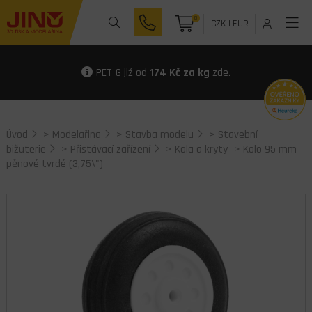
0
CZK
|
EUR
PET-G již od
174 Kč za kg
zde.
Úvod
>
Modelařina
>
Stavba modelu
>
Stavební
bižuterie
>
Přistávací zařízení
>
Kola a kryty
> Kolo 95 mm
pěnové tvrdé (3,75\")