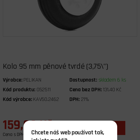
Kolo 95 mm pěnové tvrdé (3,75\")
Výrobce:
PELIKAN
Dostupnost:
skladem 6 ks
Kód produktu:
052511
Cena bez DPH:
131,40 Kč
Kód výrobce:
KAV50.2462
DPH:
21%
159,00 Kč
ks
do košíku
Chcete náš web používat tak,
Cena s DPH