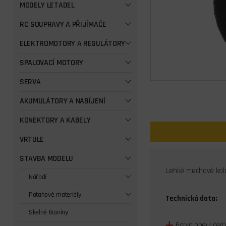
MODELY LETADEL
RC SOUPRAVY A PŘIJÍMAČE
ELEKTROMOTORY A REGULÁTORY
SPALOVACÍ MOTORY
SERVA
AKUMULÁTORY A NABÍJENÍ
KONEKTORY A KABELY
VRTULE
STAVBA MODELU
Lehké mechové kolo
Nářadí
Potahové materiály
Technická data:
Skelné tkaniny
Barva pneu: čer