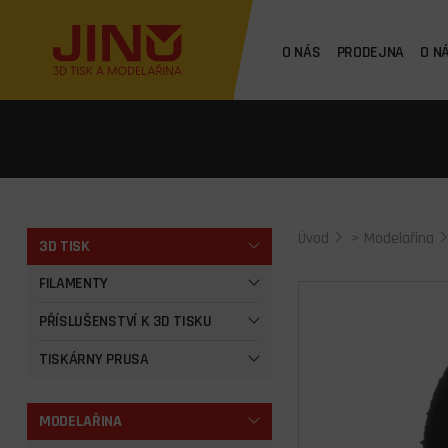
O NÁS
PRODEJNA
O N
Úvod
>
Modelařina
3D TISK
FILAMENTY
PŘÍSLUŠENSTVÍ K 3D TISKU
TISKÁRNY PRUSA
MODELAŘINA