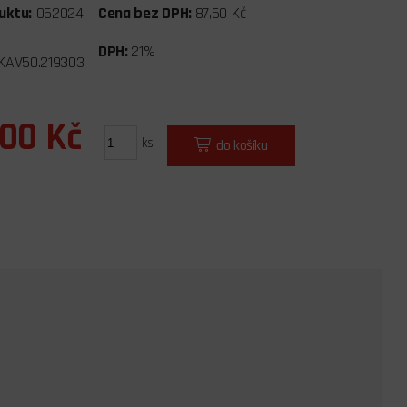
uktu:
052024
Cena bez DPH:
87,60 Kč
DPH:
21%
KAV50.219303
,00 Kč
ks
do košíku