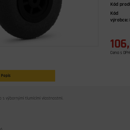
Kód prod
Kód
výrobce:
106
Cena s DPH
Popis
 s výbornými tlumícími vlastnostmi.
ná