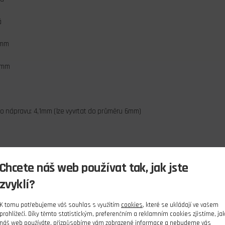
á
0mm
2mm
o nápravu: 4,1mm (lze vyvrtat do průměru 6mm)
s
Chcete náš web používat tak, jak jste
ly o váze cca. 2000g.
zvyklí?
K tomu potřebujeme váš souhlas s využitím
cookies
, které se ukládají ve vašem
prohlížeči. Díky těmto statistickým, preferenčním a reklamním cookies zjistíme, ja
náš web používáte, přizpůsobíme vám zobrazené informace a nebudeme vás