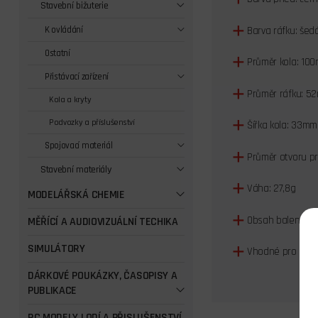
Stavební bižuterie
Barva ráfku: šed
K ovládání
Ostatní
Průměr kola: 10
Přistávací zařízení
Průměr ráfku: 5
Kola a kryty
Podvozky a příslušenství
Šířka kola: 33mm
Spojovací materiál
Průměr otvoru pr
Stavební materiály
Váha: 27,8g
MODELÁŘSKÁ CHEMIE
Obsah balení: 1k
MĚŘÍCÍ A AUDIOVIZUÁLNÍ TECHIKA
SIMULÁTORY
Vhodné pro mode
DÁRKOVÉ POUKÁZKY, ČASOPISY A
PUBLIKACE
RC MODELY LODÍ A PŘISLUŠENSTVÍ