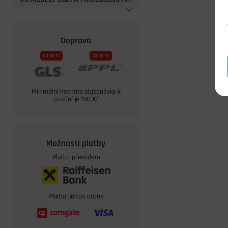
Doprava
Od 59 Kč
Od 69 Kč
Minimální hodnota objednávky k
zaslání je 150 Kč
Možnosti platby
Platba převodem
Platba kartou online