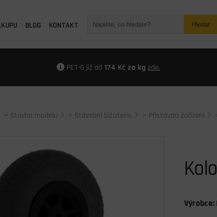
ÁKUPU
BLOG
KONTAKT
Hledat
PET-G již od
174 Kč za kg
zde.
>
Stavba modelu
>
Stavební bižuterie
>
Přistávací zařízení
Kol
Výrobce: