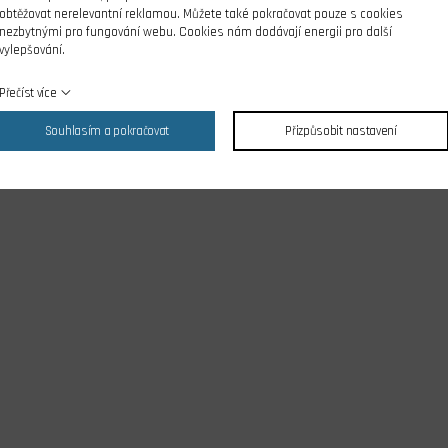
obtěžovat nerelevantní reklamou. Můžete také pokračovat pouze s cookies
nezbytnými pro fungování webu. Cookies nám dodávají energii pro další
vylepšování.
Přečíst více
Souhlasím a pokračovat
Přizpůsobit nastavení