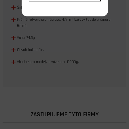
Šířka kola: 33mm
Průměr otvoru pro nápravu: 4,1mm (lze vyvrtat do průměru
6mm)
Váha: 74,5g
Obsah balení: 1ks
Vhodné pro modely o váze cca. 12200g.
ZASTUPUJEME TYTO FIRMY