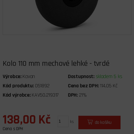
Kolo 110 mm mechové lehké - tvrdé
Výrobce:
Kavan
Dostupnost:
skladem 5 ks
Kód produktu:
051892
Cena bez DPH:
114,05 Kč
Kód výrobce:
KAV50.219317
DPH:
21%
138,00 Kč
ks
do košíku
Cena s DPH