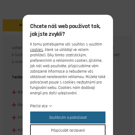
Chcete náš web používat tak,
Popis
jak jste zvyklí?
K tomu potřebujeme váš souhlas s využitím
Lehké mechové tvrdé kolo s dobrými tlumícími vlastnostmi.
cookies
, které se ukládají ve vašem
U tvrdé verze je hmotnostní zatížitelnost o 20 - 25% vyšší než
prohlížeči. Díky těmto statistickým,
preferenčním a reklamním cookies zjistíme,
u standardní lehké verze.
jak náš web používáte, přizpůsobíme vám
zobrazené informace a nebudeme vás
obtěžovat nerelevantní reklamou. Můžete také
Technická data:
pokračovat pouze s cookies nezbytnými pro
fungování webu. Cookies nám dodávají
Barva pneu: černá
energii pro další vylepšování.
Barva ráfku: šedá
Přečíst více
Průměr kola: 110mm
Souhlasím a pokračovat
Průměr ráfku: 52mm
Přizpůsobit nastavení