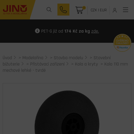
0
CZK
|
EUR
PET-G již od
174 Kč za kg
zde.
Úvod
>
Modelařina
>
Stavba modelu
>
Stavební
bižuterie
>
Přistávací zařízení
>
Kola a kryty
> Kolo 110 mm
mechové lehké - tvrdé