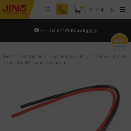
0
CZK
|
EUR
PET-G již od
174 Kč za kg
zde.
Úvod
>
Modelařina
>
Konektory a kabely
>
Pro elektrolety
> Konektor BEC samice s kabelem