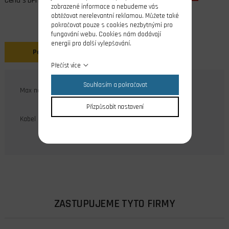
Cena s DPH
zobrazené informace a nebudeme vás
obtěžovat nerelevantní reklamou. Můžete také
pokračovat pouze s cookies nezbytnými pro
fungování webu. Cookies nám dodávají
energii pro další vylepšování.
Popis
Přečíst více
Souhlasím a pokračovat
Max napětí 5A
Přizpůsobit nastavení
2
Kabel max 0,5mm
ZASTUPUJEME TYTO FIRMY