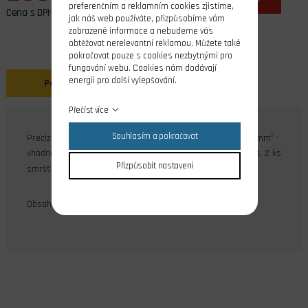
preferenčním a reklamním cookies zjistíme,
Cena s DPH
jak náš web používáte, přizpůsobíme vám
zobrazené informace a nebudeme vás
obtěžovat nerelevantní reklamou. Můžete také
pokračovat pouze s cookies nezbytnými pro
fungování webu. Cookies nám dodávají
energii pro další vylepšování.
Popis
Přečíst více
Souhlasím a pokračovat
2
Precizní zlacené konektory MP JET velikost 3,5 pro drát 4 mm
-
vhodné pro použití do cca 80A. 1 pár = 1 ks pin, 1 ks dutinka, 2 ks
Přizpůsobit nastavení
smršťovací trubky.
Obsah balení: 3 páry