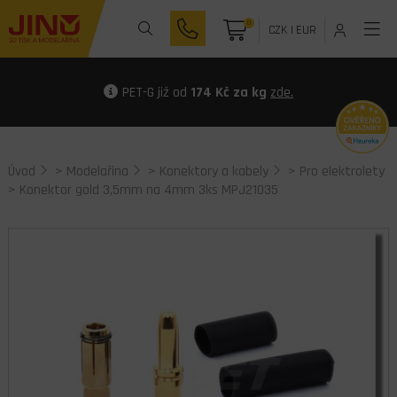
0
CZK
|
EUR
PET-G již od
174 Kč za kg
zde.
Úvod
>
Modelařina
>
Konektory a kabely
>
Pro elektrolety
> Konektor gold 3,5mm na 4mm 3ks MPJ21035