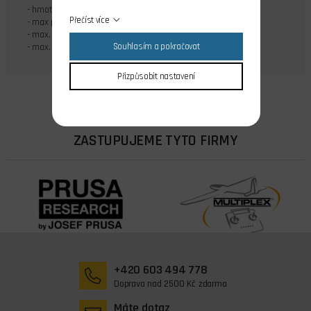
- hmotnost: 1,1 g
Přečíst více
- max proud trvalý: 10 A
- max. proud po dobu cca 2 min: 15 A
Souhlasím a pokračovat
- max. proud krátkodobý: 30 A
Přizpůsobit nastavení
ZASTUPUJEME TYTO FIRMY
+420 603 494 778
Doprava nad 2500 Kč zdarma
Máte dotaz