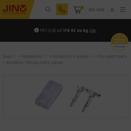
0
CZK
|
EUR
PET-G již od
174 Kč za kg
zde.
Úvod
>
Modelařina
>
Konektory a kabely
>
Pro elektrolety
> Konektor Tamiya micro samec