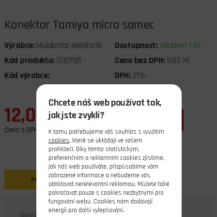
Konektor Tamiya micro samec
Výrobce:
Muldental elektronik
Dostupnost:
skladem 1 ks
Kód produktu:
032795
Cena bez DPH:
9,92 Kč
Kód výrobce:
DPH:
21%
Chcete náš web používat tak,
12,00 Kč
jak jste zvyklí?
ks
do košíku
Cena s DPH
K tomu potřebujeme váš souhlas s využitím
cookies
, které se ukládají ve vašem
prohlížeči. Díky těmto statistickým,
preferenčním a reklamním cookies zjistíme,
jak náš web používáte, přizpůsobíme vám
zobrazené informace a nebudeme vás
Popis
obtěžovat nerelevantní reklamou. Můžete také
pokračovat pouze s cookies nezbytnými pro
fungování webu. Cookies nám dodávají
energii pro další vylepšování.
Technické parametry: