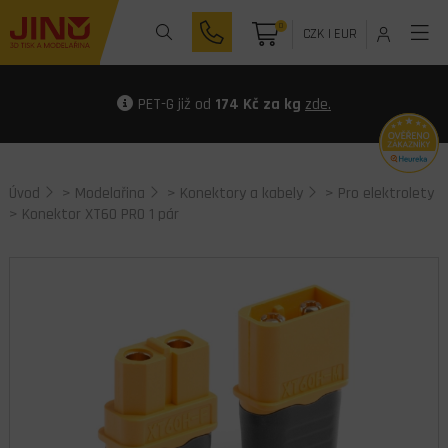
0
CZK
|
EUR
PET-G již od
174 Kč za kg
zde.
Úvod
>
Modelařina
>
Konektory a kabely
>
Pro elektrolety
> Konektor XT60 PRO 1 pár