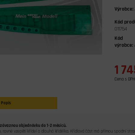
Výrobce:
Kód prod
011754
Kód
výrobce:
1 74
Cena s DPH
Popis
 závaznou objednávku do 1-2 měsíců.
cm, rovné vzepětí křídel a dlouhá křidélka. Křídlová část má přímou spodní str