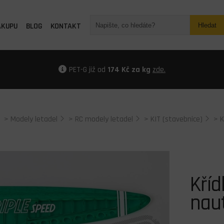
ÁKUPU
BLOG
KONTAKT
Hledat
PET-G již od
174 Kč za kg
zde.
>
Modely letadel
>
RC modely letadel
>
KIT (stavebnice)
>
K
Kříd
naut