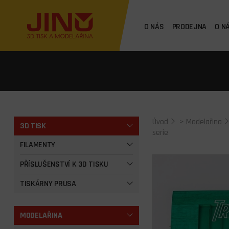
O NÁS
PRODEJNA
O N
Úvod
>
Modelařina
3D TISK
serie
FILAMENTY
PŘÍSLUŠENSTVÍ K 3D TISKU
TISKÁRNY PRUSA
MODELAŘINA