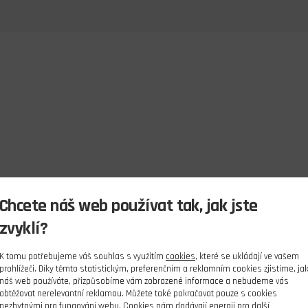
Chcete náš web používat tak, jak jste
zvyklí?
K tomu potřebujeme váš souhlas s využitím
cookies
, které se ukládají ve vašem
prohlížeči. Díky těmto statistickým, preferenčním a reklamním cookies zjistíme, ja
náš web používáte, přizpůsobíme vám zobrazené informace a nebudeme vás
obtěžovat nerelevantní reklamou. Můžete také pokračovat pouze s cookies
nezbytnými pro fungování webu. Cookies nám dodávají energii pro další