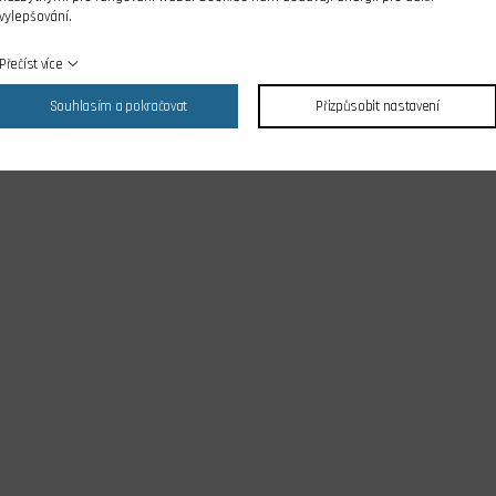
vylepšování.
Přečíst více
Souhlasím a pokračovat
Přizpůsobit nastavení