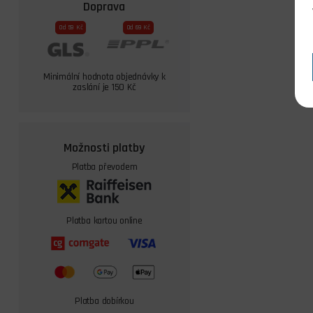
Doprava
Od 59 Kč
Od 69 Kč
Minimální hodnota objednávky k
zaslání je 150 Kč
Možnosti platby
Platba převodem
Platba kartou online
Platba dobírkou