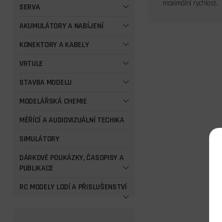
maximální rychlost.
SERVA
AKUMULÁTORY A NABÍJENÍ
KONEKTORY A KABELY
VRTULE
STAVBA MODELU
MODELÁŘSKÁ CHEMIE
MĚŘÍCÍ A AUDIOVIZUÁLNÍ TECHIKA
SIMULÁTORY
DÁRKOVÉ POUKÁZKY, ČASOPISY A
PUBLIKACE
RC MODELY LODÍ A PŘISLUŠENSTVÍ