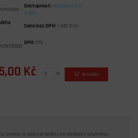
Dostupnost:
dostupnost 2-
Aeronaut
4 dny
uktu:
Cena bez DPH:
1 442,15 Kč
DPH:
21%
AERO112810
5,00 Kč
ks
do košíku
anu, snadno se staví a je ideální i pro akrobacii a úctyhodnou