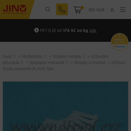
0
CZK
|
EUR
PET-G již od
174 Kč za kg
zde.
Úvod
>
Modelařina
>
Stavba modelu
>
Stavební
bižuterie
>
Spojovací materiál
>
Šrouby a matice
> Křížový
šroub polyamid M 2x12 10ks