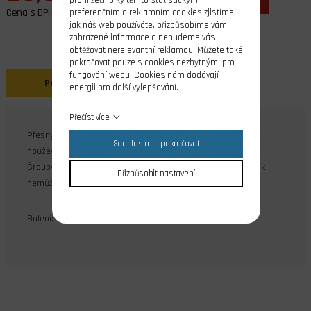
Cena s DPH
preferenčním a reklamním cookies zjistíme,
jak náš web používáte, přizpůsobíme vám
zobrazené informace a nebudeme vás
obtěžovat nerelevantní reklamou. Můžete také
pokračovat pouze s cookies nezbytnými pro
fungování webu. Cookies nám dodávají
Popis
energii pro další vylepšování.
Přečíst více
Přesný křížový šroub s vypouklou hlavou je vyrobený z
Souhlasím a pokračovat
houževnatého polyamidu. Závit M2, délka závitu 12mm.
Šrouby jsou vhodné pro upevnění nosných ploch. Šroubovák
Přizpůsobit nastavení
nemůže sklouznout a poškodit okolí otvoru v ploše.
Balení: 10 ks