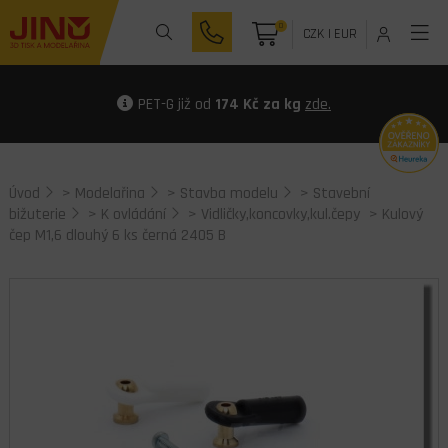
0
CZK
|
EUR
PET-G již od
174 Kč za kg
zde.
Úvod
>
Modelařina
>
Stavba modelu
>
Stavební
bižuterie
>
K ovládání
>
Vidličky,koncovky,kul.čepy
> Kulový
čep M1,6 dlouhý 6 ks černá 2405 B