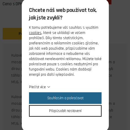
Cena s DPH
Chcete náš web používat tak,
jak jste zvyklí?
K tomu potřebujeme váš souhlas s využitím
cookies
, které se ukládají ve vašem
Popis
prohlížeči. Díky těmto statistickým,
preferenčním a reklamním cookies zjistíme,
jak náš web používáte, přizpůsobíme vám
zobrazené informace a nebudeme vás
Kulové čepy typ V1 (plastové oko pro táhlo se závitem M2,
obtěžovat nerelevantní reklamou. Můžete také
mosazný čep s dlouhým krčkem, s vnějším průměrem 4 mm a
pokračovat pouze s cookies nezbytnými pro
dírou pro šroub M1,6). Pro přesné spojení a zcela volný pohyb
fungování webu. Cookies nám dodávají
energii pro další vylepšování.
táhla ve všech rovinách. Souprava obsahuje šrouby a matice
M1,6. K dispozici v barvě
Přečíst více
Kulové čepy typ V1 (plastové oko pro táhlo se závitem M2,
Souhlasím a pokračovat
mosazný čep s dlouhým krčkem, s vnějším průměrem 4 mm a
dírou pro šroub M1,6). Pro přesné spojení a zcela volný pohyb
Přizpůsobit nastavení
táhla ve všech rovinách. Souprava obsahuje šrouby a matice
M1,6. K dispozici v černé barvě.