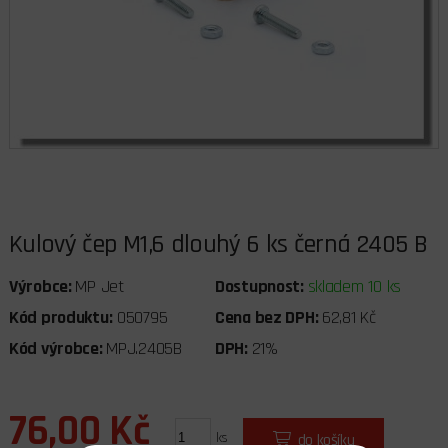
Kulový čep M1,6 dlouhý 6 ks černá 2405 B
Výrobce:
MP Jet
Dostupnost:
skladem 10 ks
Kód produktu:
050795
Cena bez DPH:
62,81 Kč
Kód výrobce:
MPJ.2405B
DPH:
21%
76,00 Kč
ks
do košíku