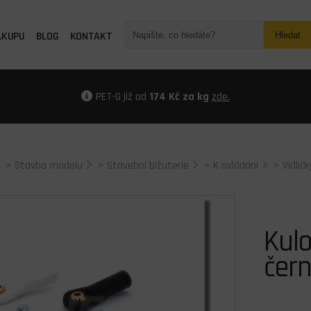
ÁKUPU
BLOG
KONTAKT
Hledat
PET-G již od
174 Kč za kg
zde.
>
Stavba modelu
>
Stavební bižuterie
>
K ovládání
>
Vidlič
Kul
čern