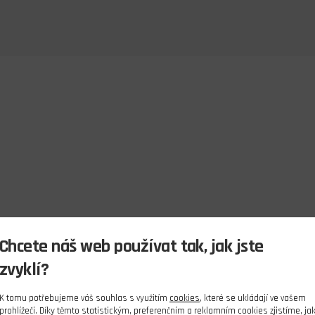
Chcete náš web používat tak, jak jste
zvyklí?
K tomu potřebujeme váš souhlas s využitím
cookies
, které se ukládají ve vašem
prohlížeči. Díky těmto statistickým, preferenčním a reklamním cookies zjistíme, ja