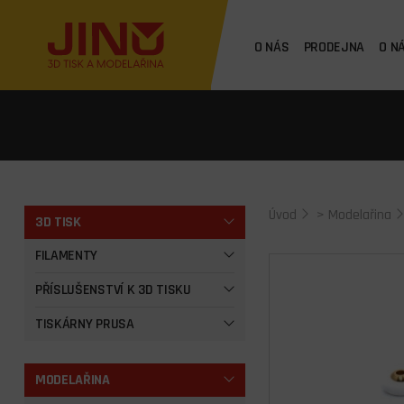
O NÁS
PRODEJNA
O N
Úvod
>
Modelařina
3D TISK
FILAMENTY
PŘÍSLUŠENSTVÍ K 3D TISKU
TISKÁRNY PRUSA
MODELAŘINA