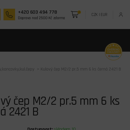
+420 603 494 778
0
CZK
|
EUR
Doprava nad 2500 Kč zdarma
ky,koncovky,kul.čepy
> Kulový čep M2/2 pr.5 mm 6 ks černá 2421 B
ový čep M2/2 pr.5 mm 6 ks
á 2421 B
Dostupnost:
skladem 10