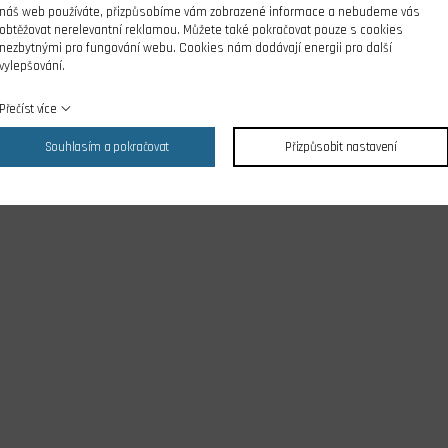
náš web používáte, přizpůsobíme vám zobrazené informace a nebudeme vás
obtěžovat nerelevantní reklamou. Můžete také pokračovat pouze s cookies
nezbytnými pro fungování webu. Cookies nám dodávají energii pro další
vylepšování.
Přečíst více
Souhlasím a pokračovat
Přizpůsobit nastavení