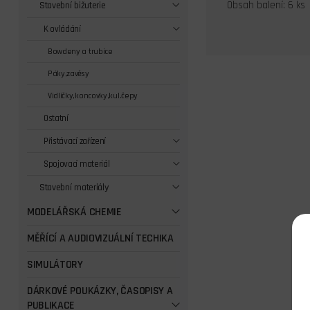
Obsah balení: 6 ks
Stavební bižuterie
K ovládání
Bowdeny a trubice
Páky,zavěsy
Vidličky,koncovky,kul.čepy
Ostatní
Přistávací zařízení
Spojovací materiál
Stavební materiály
MODELÁŘSKÁ CHEMIE
MĚŘÍCÍ A AUDIOVIZUÁLNÍ TECHIKA
SIMULÁTORY
DÁRKOVÉ POUKÁZKY, ČASOPISY A
PUBLIKACE