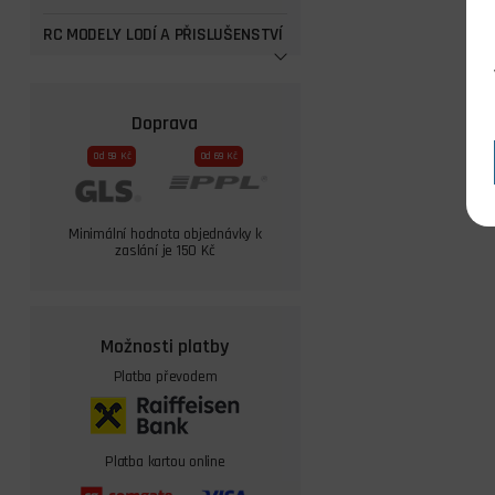
RC MODELY LODÍ A PŘISLUŠENSTVÍ
Doprava
Od 59 Kč
Od 69 Kč
Minimální hodnota objednávky k
zaslání je 150 Kč
Možnosti platby
Platba převodem
Platba kartou online