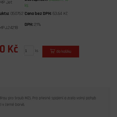
MP Jet
ks
uktu:
050752
Cena bez DPH:
63,64 Kč
DPH:
21%
MPJ.2421B
00 Kč
ks
do košíku
rou pro šroub M2). Pro přesné spojení a zcela volný pohyb
 v černé barvě.