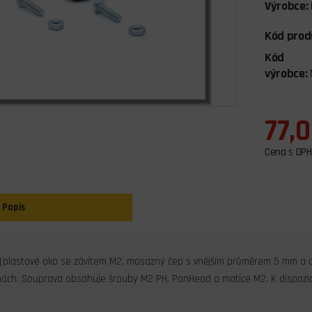
Výrobce:
Kód prod
Kód
výrobce:
77,
Cena s DPH
Popis
 (plastové oko se závitem M2, mosazný čep s vnějším průměrem 5 mm a dí
inách. Souprava obsahuje šrouby M2 PH, PanHead a matice M2. K dispozici