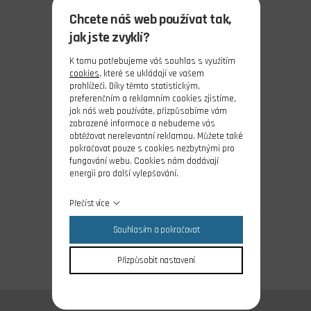
Chcete náš web používat tak,
jak jste zvyklí?
K tomu potřebujeme váš souhlas s využitím
cookies
, které se ukládají ve vašem
prohlížeči. Díky těmto statistickým,
preferenčním a reklamním cookies zjistíme,
jak náš web používáte, přizpůsobíme vám
zobrazené informace a nebudeme vás
obtěžovat nerelevantní reklamou. Můžete také
pokračovat pouze s cookies nezbytnými pro
fungování webu. Cookies nám dodávají
energii pro další vylepšování.
Přečíst více
Souhlasím a pokračovat
Přizpůsobit nastavení