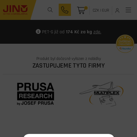
0
CZK
|
EUR
PET-G již od
174 Kč za kg
zde.
Produkt byl dočasně vyřazen z nabídky
ZASTUPUJEME TYTO FIRMY