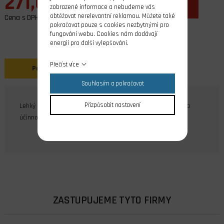
271,00 Kč
ks
do košíku
zobrazené informace a nebudeme vás
obtěžovat nerelevantní reklamou. Můžete také
Cena s DPH
pokračovat pouze s cookies nezbytnými pro
fungování webu. Cookies nám dodávají
energii pro další vylepšování.
Přečíst více
Popis
Související produkty
Souhlasím a pokračovat
Přizpůsobit nastavení
Lehký vrtulový kužel s otvory pro chlazení motoru. Design a
účinnost v jednom!
ZASTUPUJEME TYTO FIRMY