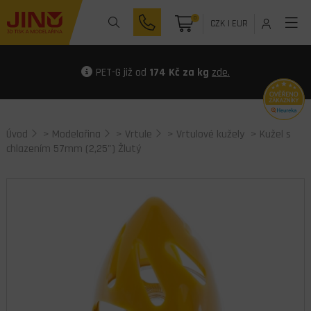
0
CZK
|
EUR
PET-G již od
174 Kč za kg
zde.
Úvod
>
Modelařina
>
Vrtule
>
Vrtulové kužely
> Kužel s
chlazením 57mm (2,25") Žlutý