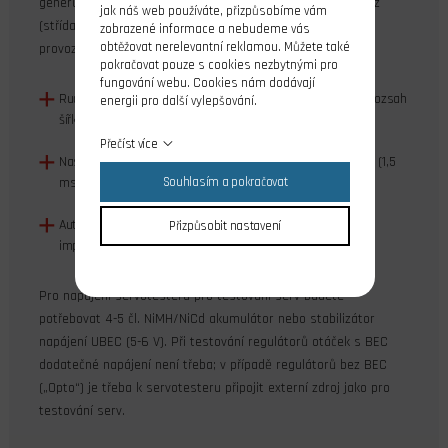
generuje řídící signál s impulsy s opakovací frekvencí 50 Hz
jak náš web používáte, přizpůsobíme vám
(střída 20 ms) s úrovní logické "1" 3,3 V a má tři základní
zobrazené informace a nebudeme vás
obtěžovat nerelevantní reklamou. Můžete také
provozní režimy přepínané tlačítkem:
pokračovat pouze s cookies nezbytnými pro
fungování webu. Cookies nám dodávají
Ruční nastavení polohy serva pomocí otočného knoflíku (rozsah
energii pro další vylepšování.
šířky řídících impulsů 700-2 300 µs).
Přečíst více
Nastavení polohy neutrálu – šířka řídících impulsů 1500 µs (1,5
ms).
Souhlasím a pokračovat
Automatické testování pohybu serva (rozsah šířky řídících
Přizpůsobit nastavení
impulsů 800-2 200 µs).
Pro napájení servotesteru pro testování serv budete
potřebovat 4-5 čl. NiMH/NiCd akumulátor nebo stabilizátor
napájení UBEC (5-6 V). Při testování regulátorů otáček s BEC
dodatečné napájení není třeba; v případě regulátorů bez BEC
(„Opto“) je třeba k servotesteru připojit externí zdroj jako pro
testování serv.