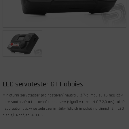
LED servotester GT Hobbies
Miniaturní servotester pro nastavení neutrálu (šířka impulsu 1,5 ms) až 4
serv současně a testování chodu serv (signál v rozmezí 0,7-2,3 ms) ručně
nebo automaticky se zobrazením šířky řídících impulsů na třímístném LED
displeji. Napájení 4,8-6 V.