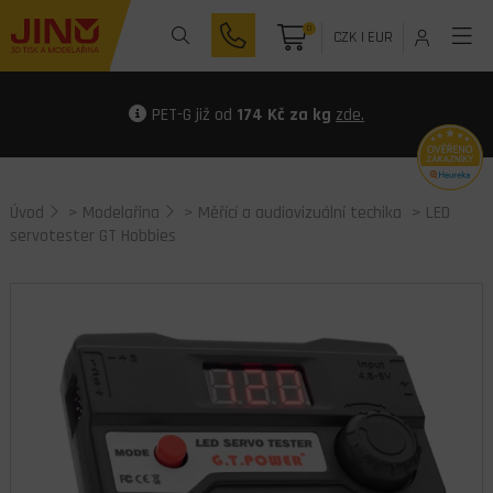
0
CZK
|
EUR
PET-G již od
174 Kč za kg
zde.
Úvod
>
Modelařina
>
Měřící a audiovizuální techika
> LED
servotester GT Hobbies