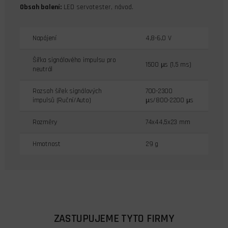
Obsah balení:
LED servotester, návod.
Napájení
4,8-6,0 V
Šířka signálového impulsu pro
1500 µs (1,5 ms)
neutrál
Rozsah šířek signálových
700-2300
impulsů (Ruční/Auto)
µs/800-2200 µs
Rozměry
74x44,5x23 mm
Hmotnost
29 g
ZASTUPUJEME TYTO FIRMY