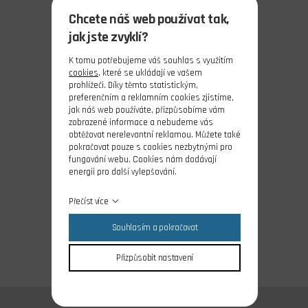
Chcete náš web používat tak,
jak jste zvyklí?
K tomu potřebujeme váš souhlas s využitím
cookies
, které se ukládají ve vašem
prohlížeči. Díky těmto statistickým,
preferenčním a reklamním cookies zjistíme,
jak náš web používáte, přizpůsobíme vám
zobrazené informace a nebudeme vás
obtěžovat nerelevantní reklamou. Můžete také
pokračovat pouze s cookies nezbytnými pro
fungování webu. Cookies nám dodávají
energii pro další vylepšování.
Přečíst více
Souhlasím a pokračovat
Přizpůsobit nastavení