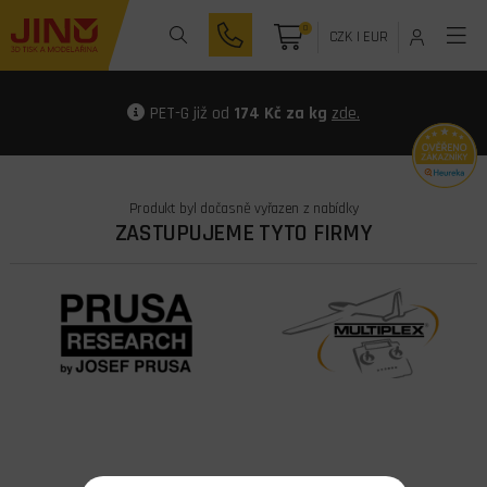
0
CZK
|
EUR
PET-G již od
174 Kč za kg
zde.
Produkt byl dočasně vyřazen z nabídky
ZASTUPUJEME TYTO FIRMY