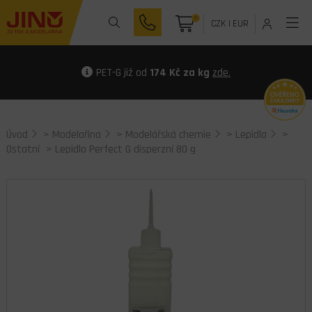
0
CZK
|
EUR
PET-G již od
174 Kč za kg
zde.
Úvod
>
Modelařina
>
Modelářská chemie
>
Lepidla
>
Ostatní
> Lepidlo Perfect G disperzní 80 g