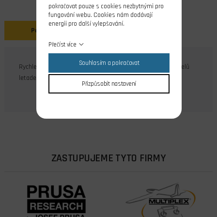
pokračovat pouze s cookies nezbytnými pro
fungování webu. Cookies nám dodávají
energii pro další vylepšování.
Popis
Přečíst více
Souhlasím a pokračovat
Rychleschnoucí disperzní lepidlo pro klasickou stavbu modelů
letadel. Odolné vůči vlhkosti.
Přizpůsobit nastavení
ZASTUPUJEME TYTO FIRMY